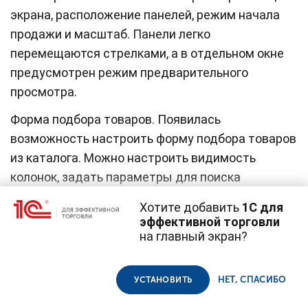
экрана, расположение панелей, режим начала
продажи и масштаб. Панели легко
перемещаются стрелками, а в отдельном окне
предусмотрен режим предварительного
просмотра.
Форма подбора товаров. Появилась
возможность настроить форму подбора товаров
из каталога. Можно настроить видимость
колонок, задать параметры для поиска
по строке, выбрать вариант отображения
Хотите добавить
1С для
товаров: список, иерархический список, дерево,
эффективной торговли
группы, категории. В группе «Отбор» можно
на главный экран?
Cайт использует
cookie-файлы
(файлы с данными о прошлых
посещениях сайта).
установить фильтр по доступным полям списка
Продолжая использовать наш сайт, вы даете согласие на
и настроить детальную сортировку. Можно
использование файлов cookie в соответствии с
политикой
НЕТ, СПАСИБО
УСТАНОВИТЬ
конфиденциальности
.
указать необходимость сбрасывания