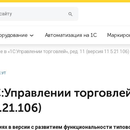
орудование
Автоматизация на 1С
Маркиро
е в «1С:Управлении торговлей», ред. 11 (версия 11.5.21.106)
С:УТ
:Управлении торговлей
.21.106)
ях в версии с развитием функциональности типов