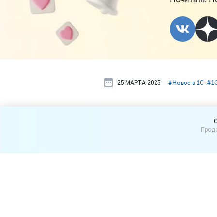
25 МАРТА 2025
#⁣Новое в 1С
#⁣1
Новое в «1С
C
Продо
(версия 11.5
Рассказываем об изменени
Версия 11.5.17 является ве
поддержки – до конца апр
ошибки.