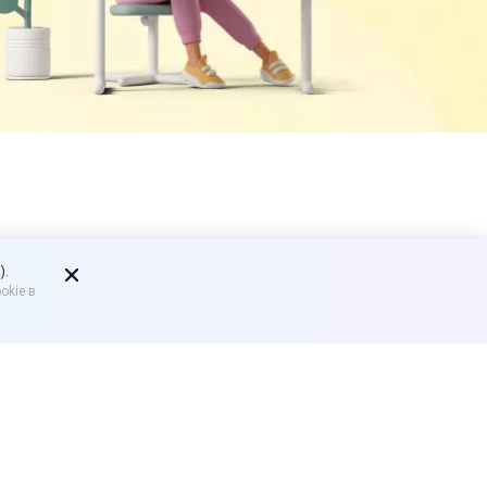
», ред. 11
).
okie в
ение торговлей
» (ред. 11).
S). Ориентировочный период
ства и исправляются