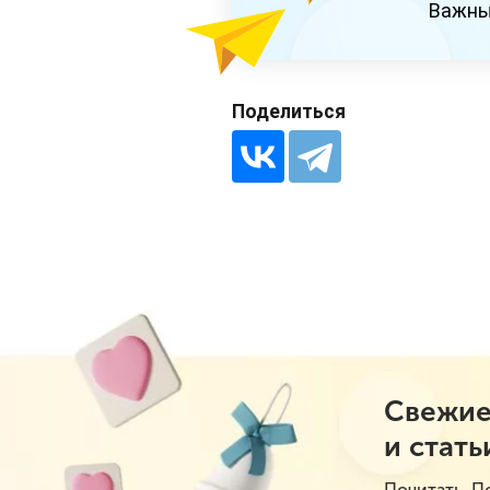
Важны
Поделиться
Свежие
и стать
Почитать. П