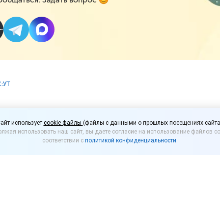
С:УТ
:Управлении торговлей
айт использует
cookie-файлы
(файлы с данными о прошлых посещениях сайта
лжая использовать наш сайт, вы даете согласие на использование файлов co
.17.202)
соответствии с
политикой конфиденциальности
.
ях в версии LTS типовой конфигурации «
1С:Управл
рсией длительной поддержки (Long term support, LT
еля 2025. Поддерживаются изменения законодатель