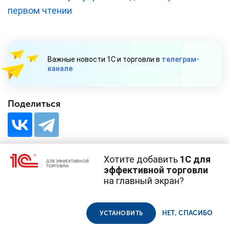
первом чтении
Важные новости 1С и торговли в
телеграм-
канале
Поделиться
Хотите добавить
1С для
эффективной торговли
на главный экран?
Cайт использует
cookie-файлы
(файлы с данными о прошлых
посещениях сайта).
Продолжая использовать наш сайт, вы даете согласие на
© 1С, 2026. Все права защищены
использование файлов cookie в соответствии с
политикой
НЕТ, СПАСИБО
УСТАНОВИТЬ
конфиденциальности
.