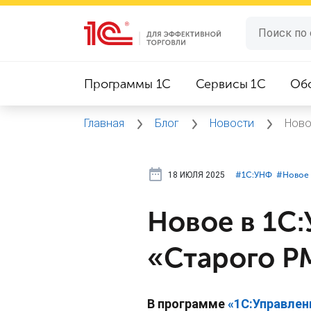
Программы 1C
Сервисы 1C
Об
Главная
Блог
Новости
Ново
18 ИЮЛЯ 2025
#⁣1С:УНФ
#⁣Новое 
Новое в 1С
«Старого Р
В программе
«1С:Управлен