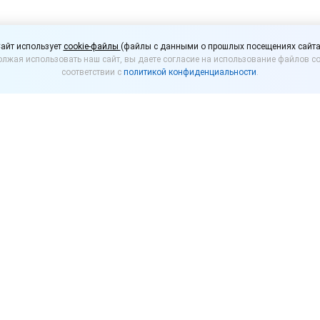
несу предоставят кре
айт использует
cookie-файлы
(файлы с данными о прошлых посещениях сайта
лжая использовать наш сайт, вы даете согласие на использование файлов co
о старым займам
соответствии с
политикой конфиденциальности
.
нять во втором и третьем чтениях
законопроект
о
тий. Они будут распространяться на займы, оформ
омитета Госдумы по финансовому рынку Анатолий 
ят бизнесменам взять паузу в платежах по ссудам
 срок кредитных каникул будет составлять до полуг
тановить Правительство России.
оектом установлен максимальный размер займа, по
риод: