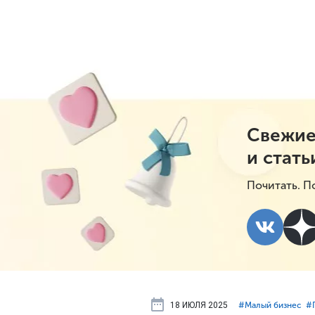
Свежие
и стать
Почитать. П
18 ИЮЛЯ 2025
#⁣Малый бизнес
#