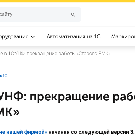
орудование
Автоматизация на 1С
Маркиро
е в 1С:УНФ: прекращение работы «Старого РМК»
в 1С
:УНФ: прекращение ра
МК»
ие нашей фирмой»
начиная со следующей версии 3