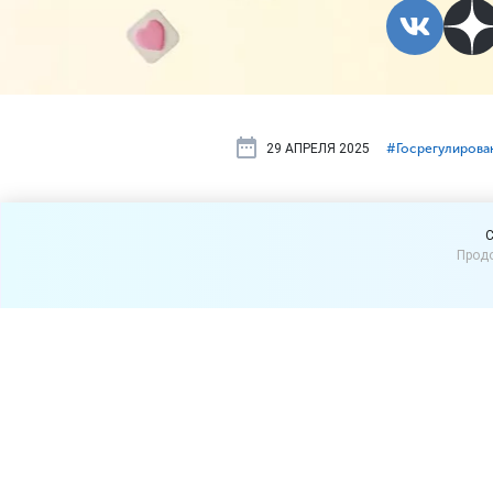
29 АПРЕЛЯ 2025
#⁣Госрегулирова
Алкоголь и 
C
Продо
Законопроект о платформе
планируют принять до кон
алкоголь и табачные изд
Госдумы РФ по экономиче
По словам депутата, о раз
продажа подобной продукци
обозримой перспективе не 