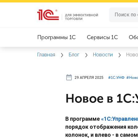
Программы 1C
Сервисы 1C
Об
Главная
Блог
Новости
Ново
29 АПРЕЛЯ 2025
#⁣1С:УНФ
#⁣Ново
Новое в 1С:
В программе
«1С:Управлен
порядок отображения коло
колонок, и влево - в сам