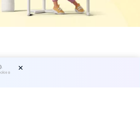
аркетплейсы
).
okie в
 в интернете, который
воляющих продавать
едатель Комитета
ми маркетплейсы. Сегодня
енять это правило в