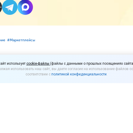
ние
#⁣Маркетплейсы
табак не попадут на м
айт использует
cookie-файлы
(файлы с данными о прошлых посещениях сайта
лжая использовать наш сайт, вы даете согласие на использование файлов co
соответствии с
политикой конфиденциальности
.
нной экономике, определяющий правила торговли
ца текущего года, не будет содержать норм, поз
елия через маркетплейсы. Об этом сообщил предс
ской политике Максим Топилин.
решении торговать алкоголем и табаком просили са
и возможна только в оффлайн-формате, однако изм
планируется.