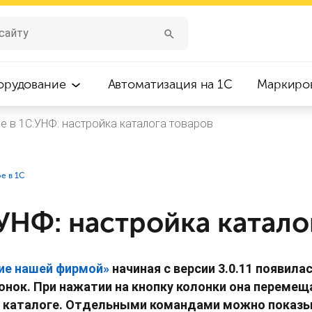
орудование
Автоматизация на 1С
Маркиро
е в 1С:УНФ: настройка каталога товаров
е в 1С
УНФ: настройка катало
ие нашей фирмой»
начиная с версии 3.0.11
появила
нок. При нажатии на кнопку колонки она перемеща
ом каталоге. Отдельными командами можно показы