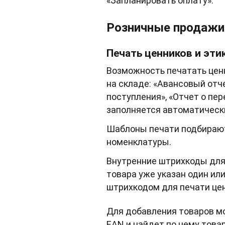
«Запланировать оплату».
Розничные продажи
Печать ценников и эти
Возможность печатать ценн
на складе: «Авансовый отч
поступления», «Отчет о пе
заполняется автоматическ
Шаблоны печати подбирают
номенклатуры.
Внутренние штрихкоды для 
товара уже указан один ил
штрихкодом для печати цен
Для добавления товаров мо
EAN и найдет по нему това