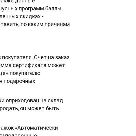
 также данные
онусных программ баллы
ленных скидках -
тавить, по каким причинам
покупателя. Счет на заказ
 сумма сертификата может
ащен покупателю
ия подарочных
ки оприходован на склад
продать, он может быть
лажок «Автоматически
ату подарочные