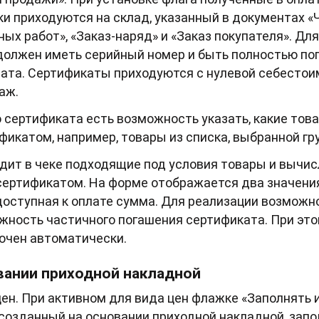
 приходуются на склад, указанный в документах «
ных работ», «Заказ-наряд» и «Заказ покупателя». Дл
должен иметь серийный номер и быть полностью пог
ата. Сертификаты приходуются с нулевой себестои
аж.
 сертификата есть возможность указать, какие тов
катом, например, товары из списка, выбранной гру
дит в чеке подходящие под условия товары и вычи
ертификатом. На форме отображается два значени
доступная к оплате сумма. Для реализации возмож
жность частичного погашения сертификата. При это
ючен автоматически.
овании приходной накладной
ен. При активном для вида цен флажке «Заполнять 
 созданный на основании приходной накладной, зап