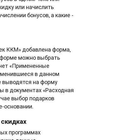
кидку или начислить
числении бонусов, а какие -
Чек ККМ» добавлена форма,
е форме можно выбрать
тчет «Примененные
рименившиеся в данном
е выводятся на форму
ы в документах «Расходная
лучае выбор подарков
е-основании.
 скидках
ных программах