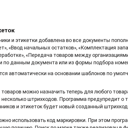
кеток
ики и этикетки добавлена во все документы попол
ет», «Ввод начальных остатков», «Комплектация зап
реработке», «Передача товаров между организациями
и по данным документа или из формы подбора номе
ся автоматически на основании шаблонов по умолч
товаров можно назначить теперь для любого товара
и несколько штрихкодов. Программа предупредит о 
ников и этикеток будет новый созданный штрихкод
жно использовать код маркировки. При этом прогр
рную позицию. Поиск по марке также реализован в 