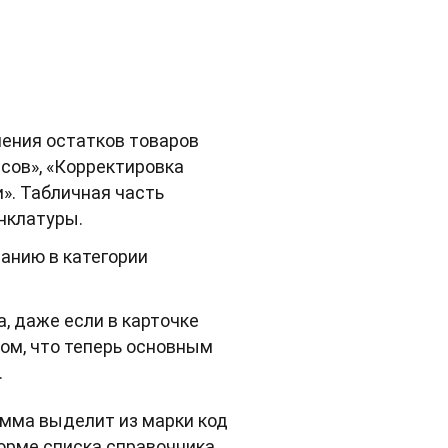
нения остатков товаров
асов», «Корректировка
». Табличная часть
нклатуры.
анию в категории
, даже если в карточке
том, что теперь основным
.
амма выделит из марки код
форме списка справочника