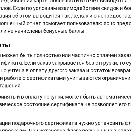
 предъявлении карты лояльности в отчет выводятся
ллов. Если по условиям взаимодействия скидок и б
ация об этом выводится так же, как и о непредостав
олненный отчет помогает пользователю ясно предс
или не начислены бонусные баллы.
аты
ожет быть полностью или частично оплачен заказ 
ификата. Если заказ закрывается без отгрузки, то
но учтена в оплату другого заказа и остаток возвр
и работе с сертификатами учитываются ограничен
гашения.
инятый в оплату покупки, может быть автоматичес
изическое состояние сертификата не позволяет его 
ации подарочного сертификата нужно установить ф
 продажи». При установке флага полученные в опл