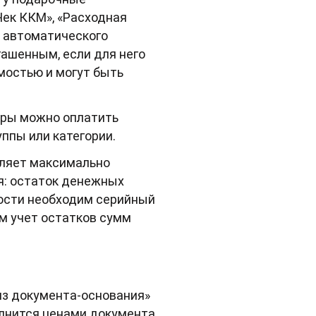
Чек ККМ», «Расходная
я автоматического
ашенным, если для него
мостью и могут быть
ары можно оплатить
ппы или категории.
сляет максимально
я: остаток денежных
ности необходим серийный
м учет остатков сумм
из документа-основания»
олнится ценами документа.