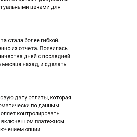
актуальными ценами для
та стала более гибкой.
нно из отчета. Появилась
личества дней с последней
 месяца назад, и сделать
новую дату оплаты, которая
томатически по данным
воляет контролировать
ри включенном платежном
лючением опции