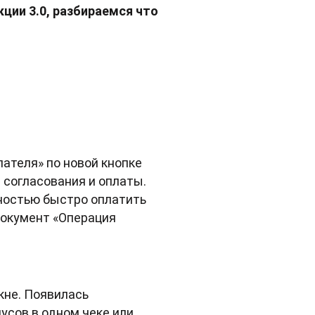
кции 3.0, разбираемся что
пателя» по новой кнопке
 согласования и оплаты.
жностью быстро оплатить
документ «Операция
кне. Появилась
усов в одном чеке или