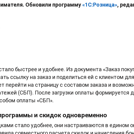
нимателя.
Обновили программу
«
1С:Розница
»
, реда
6
стало быстрее и удобнее. Из документа «Заказ поку
ать ссылку на заказ и поделиться ей с клиентом для
т перейти на страницу с составом заказа и возмо
тежей (СБП). После загрузки оплаты формируется 
особом оплаты «СБП».
программы и скидок одновременно
дками стало удобнее, они настраиваются в едином о
вила совместного расчета скидок и начисления бон