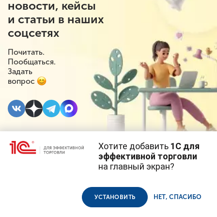
новости, кейсы
и статьи в наших
соцсетях
Почитать.
Пообщаться.
Задать
вопрос
Хотите добавить
1С для
2 ДЕКАБРЯ 2025
#⁣Госрегулирование
эффективной торговли
на главный экран?
ИП могут разрешить
Cайт использует
cookie-файлы
(файлы с данными о прошлых
посещениях сайта).
Продолжая использовать наш сайт, вы даете согласие на
закупать алкоголь для
использование файлов cookie в соответствии с
политикой
НЕТ, СПАСИБО
УСТАНОВИТЬ
конфиденциальности
.
кондитерских изделий