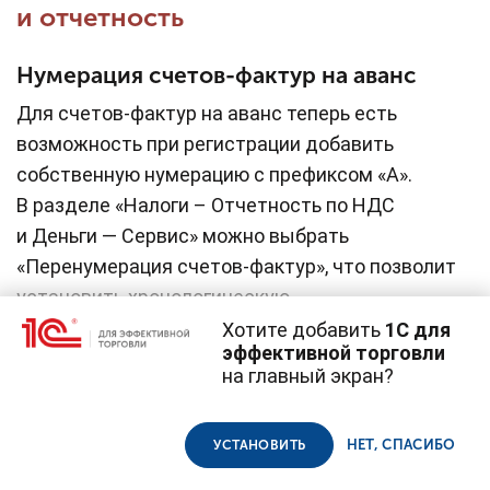
и отчетность
Нумерация счетов-фактур на аванс
Для счетов-фактур на аванс теперь есть
возможность при регистрации добавить
собственную нумерацию с префиксом «А».
В разделе «Налоги – Отчетность по НДС
и Деньги — Сервис» можно выбрать
«Перенумерация счетов-фактур», что позволит
установить хронологическую
последовательность документов по датам
Хотите добавить
1С для
эффективной торговли
и установить префикс «А» для уже созданных
на главный экран?
Cайт использует
cookie-файлы
(файлы с данными о прошлых
документов.
посещениях сайта).
Продолжая использовать наш сайт, вы даете согласие на
использование файлов cookie в соответствии с
политикой
Декларация по УСН
НЕТ, СПАСИБО
УСТАНОВИТЬ
конфиденциальности
.
Поддержано заполнение декларации по УСН