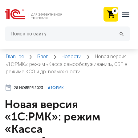
0
Главная
Блог
Новости
Новая версия
«1С:РМК»: режим «Касса самообслуживания», СБП в
режиме КСО и др. возможности
28 НОЯБРЯ 2023
#⁣1С:РМК
Новая версия
«1С:РМК»: режим
«Касса