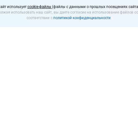
 уточнила порядок по
айт использует
cookie-файлы
(файлы с данными о прошлых посещениях сайта
лжая использовать наш сайт, вы даете согласие на использование файлов co
 уплате налогов и взн
соответствии с
политикой конфиденциальности
.
, уточняющий порядок предоставления отсрочки и
 налогов и страховых взносов, срок уплаты которы
логового кредита.
ие о предоставлении отсрочки, рассрочки и кредита 
уб. – УФНС России по субъекту по месту нахождения
а;
уб. до 1 млрд руб. – МИФНС России по управлению д
ии заинтересованного лица ранее вынесенного реше
ссии по управлению долгом;
уб. – МИФНС России по управлению долгом по согла
срочки или отсрочки необходимо обратиться: