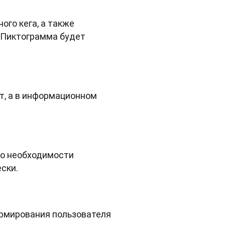
го кега, а также
 Пиктограмма будет
ет, а в информационном
 о необходимости
ски.
ормирования пользователя