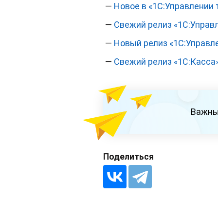
—
Новое в «1С:Управлении т
—
Свежий релиз «1С:Управ
—
Новый релиз «1С:Управлен
—
Свежий релиз «1С:Касса»
Важны
Поделиться