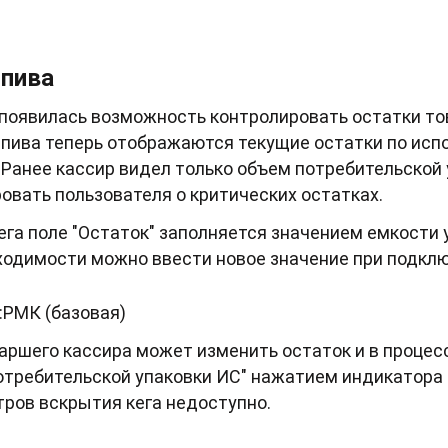
 пива
 появилась возможность контролировать остатки т
пива теперь отображаются текущие остатки по испо
 Ранее кассир видел только объем потребительской 
вать пользователя о критических остатках.
ега поле "Остаток" заполняется значением емкости 
ходимости можно ввести новое значение при подклю
аршего кассира может изменить остаток и в проце
отребительской упаковки ИС" нажатием индикатора 
ров вскрытия кега недоступно.