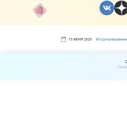
15 ИЮНЯ 2020
#⁣Госрегулировани
Нужно ли п
C
Продо
который вы
Указом Президента РФ от 
поправкам в Конституцию Р
отпуском сотрудников в э
Законом
от 14.03.2020 № 1
голосования по поправкам 