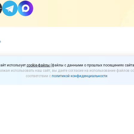
е
родлевать отпуск сотр
айт использует
cookie-файлы
(файлы с данными о прошлых посещениях сайта
лжая использовать наш сайт, вы даете согласие на использование файлов co
пал на 1 июля 2020 го
соответствии с
политикой конфиденциальности
.
01.06.2020 № 354 установлен день общероссийског
Ф – 1 июля 2020 года (среда). Из законодательст
тот день.
-ФКЗ
(далее – Закон № 1-ФКЗ) установлено, что ден
в Конституцию РФ назначается Указом Президента 