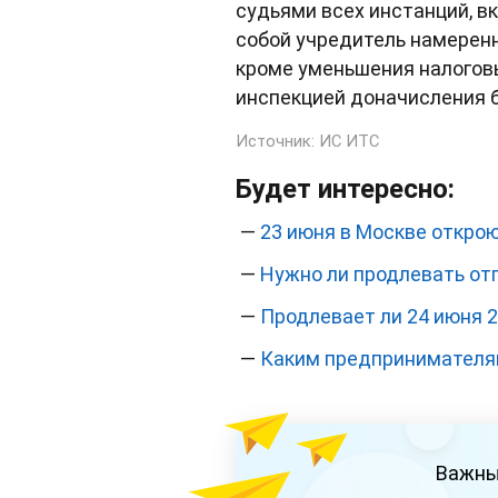
судьями всех инстанций, в
собой учредитель намеренн
кроме уменьшения налоговы
инспекцией доначисления 
Источник:
ИС ИТС
Будет интересно:
—
23 июня в Москве откро
—
Нужно ли продлевать отп
—
Продлевает ли 24 июня 2
—
Каким предпринимателям
Важны