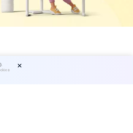
удника,
).
okie в
да?
о голосования по
ва непонятно, как быть с
ь общероссийского
РФ (
ч. 2 ст. 2 Закона
№ 1-