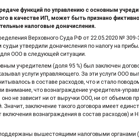
редаче функций по управлению с основным учред
ого в качестве ИП, может быть признано фиктивно
ительные налоговые доначисления.
ределения Верховного Суда РФ от 22.05.2020 № 309-
 судьи утвердили доначисления по налогу на прибы
для ООО в следующей ситуации.
вным учредителем (доля 95 %) был заключен догово
казывал услуги управляющего. За эти услуги ООО в
читывалось в составе расходов, что и стало поводо
и внимание, что вознаграждение учредителя-управл
оно не зависит ни от выручки ООО, ни от объемов пр
. Значит, заключение такого договора имеет единс
ет включения вознаграждения в состав расходов) и 
поддержаны вышестоящими налоговыми органами (в