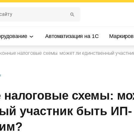
орудование
Автоматизация на 1С
Маркиров
конные налоговые схемы: может ли единственный участн
е
 налоговые схемы: мо
ый участник быть ИП-
им?