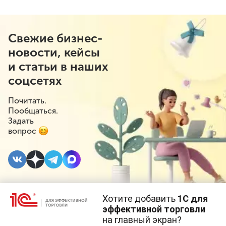
Свежие бизнес-
новости, кейсы
и статьи в наших
соцсетях
Почитать.
Пообщаться.
Задать
вопрос
Хотите добавить
1С для
26 НОЯБРЯ 2021
#⁣Онлайн-торговля
эффективной торговли
на главный экран?
Cайт использует
cookie-файлы
(файлы с данными о прошлых