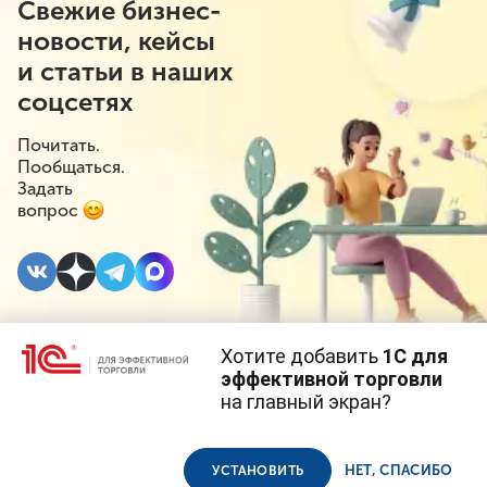
Свежие бизнес-
новости, кейсы
и статьи в наших
соцсетях
Почитать.
Пообщаться.
Задать
вопрос
Хотите добавить
1С для
5 АПРЕЛЯ 2024
#⁣Маркировка
эффективной торговли
на главный экран?
Чем грозит продажа
Cайт использует
cookie-файлы
(файлы с данными о прошлых
посещениях сайта).
Продолжая использовать наш сайт, вы даете согласие на
товара без проверки
использование файлов cookie в соответствии с
политикой
НЕТ, СПАСИБО
УСТАНОВИТЬ
конфиденциальности
.