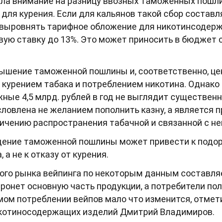
ила внимание на разницу ввозных таможенных пошл
для курения. Если для кальянов такой сбор составля
ы выровнять тарифное обложение для никотинсодер
ую ставку до 13%. Это может приносить в бюджет с
ышение таможенной пошлины и, соответственно, це
 курением табака и потреблением никотина. Однако
ые 4,5 млрд. рублей в год не выглядит существенн
словлена не желанием пополнить казну, а является
ичению распространения табачной и связанной с не
едение таможенной пошлины может привести к подо
 а не к отказу от курения.
ого рынка вейпинга по некоторым данным составляет
онет основную часть продукции, а потребители по
мом потреблении вейпов мало что изменится, отме
икотиносодержащих изделий Дмитрий Владимиров.