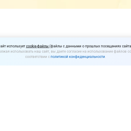
маркетплейсов и прод
айт использует
cookie-файлы
(файлы с данными о прошлых посещениях сайта
лжая использовать наш сайт, вы даете согласие на использование файлов co
 законе
соответствии с
политикой конфиденциальности
.
т законодательно определить отношения между 
о уже обозначило правила, которые готово обсуд
что отрасль с оборотами в триллионы рублей не мож
вания. Например, оффлайн-торговля отвечает перед
елать и онлайн-площадки. При этом сегодня законод
ки отсутствует. Это приводит к тому, что между м
происходят конфликты, которые приходится урегул