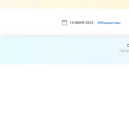
15 ИЮНЯ 2023
#⁣Инициативы
Отношения 
C
Продо
прописать в
Минпромторг России може
маркетплейсами. Ведомств
В Минпромторге полагают, 
законодательного регулиро
торговле, так же должны д
работы в России практичес
и покупателями регулярно 