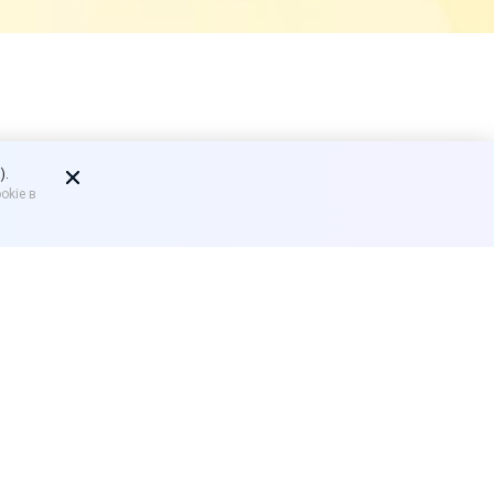
авцов могут
).
okie в
продавцами и
ить с бизнесом.
ет остаться без
 потребителями по закону о
ательная база для их
аркетплейсами, продавцами
ировать в индивидуальном