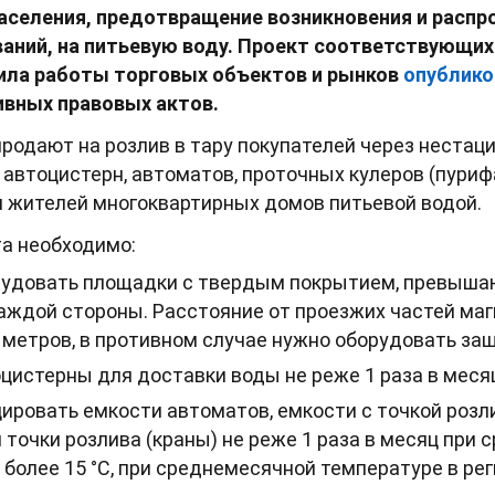
населения, предотвращение возникновения и расп
аний, на питьевую воду. Проект соответствующих 
ила работы торговых объектов и рынков
опублико
ивных правовых актов.
 продают на розлив в тару покупателей через неста
из автоцистерн, автоматов, проточных кулеров (пури
я жителей многоквартирных домов питьевой водой.
та необходимо:
рудовать площадки с твердым покрытием, превыша
каждой стороны. Расстояние от проезжих частей ма
 метров, в противном случае нужно оборудовать за
цистерны для доставки воды не реже 1 раза в мес
ровать емкости автоматов, емкости с точкой розли
 точки розлива (краны) не реже 1 раза в месяц при
более 15 °С, при среднемесячной температуре в реги