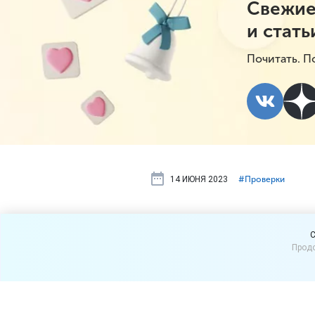
Свежие
и стать
Почитать. П
14 ИЮНЯ 2023
#⁣Проверки
Аптеки, отн
C
Продо
риска, буду
Проверять аптеки, отнесенн