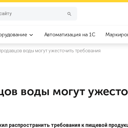
орудование
Автоматизация на 1С
Маркиро
продавцов воды могут ужесточить требования
цов воды могут ужесто
ил распространить требования к пищевой продукц