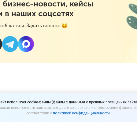
 бизнес-новости, кейсы
и в наших соцсетях
ообщаться. Задать вопрос
есенные к высокой кат
айт использует
cookie-файлы
(файлы с данными о прошлых посещениях сайта
лжая использовать наш сайт, вы даете согласие на использование файлов co
т проверять чаще
соответствии с
политикой конфиденциальности
.
ые к высокой категории риска, будут не 1 раз в 3 г