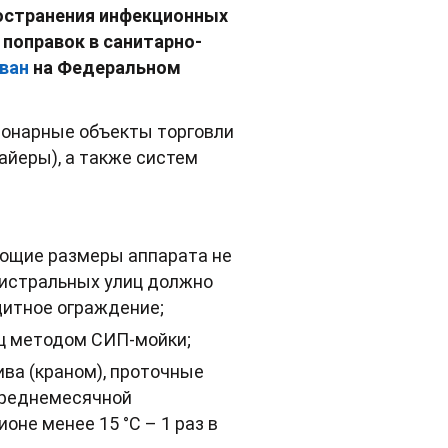
ространения инфекционных
поправок в санитарно-
ван
на Федеральном
ционарные объекты торговли
файеры), а также систем
ющие размеры аппарата не
гистральных улиц должно
щитное ограждение;
яц методом СИП-мойки;
ва (краном), проточные
 среднемесячной
оне менее 15 °С – 1 раз в