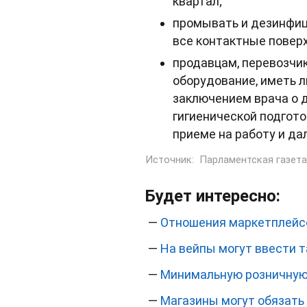
квартал;
промывать и дезинфици
все контактные поверх
продавцам, перевозчи
оборудование, иметь 
заключением врача о 
гигиенической подгото
приеме на работу и дал
Источник:
Парламентская газета
Будет интересно:
—
Отношения маркетплейсо
—
На вейпы могут ввести 
—
Минимальную розничную 
—
Магазины могут обязать