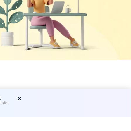
егории
).
okie в
ода, как сейчас, а чаще.