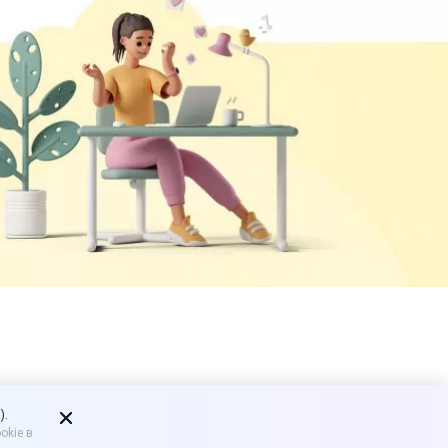
т c 1
).
okie в