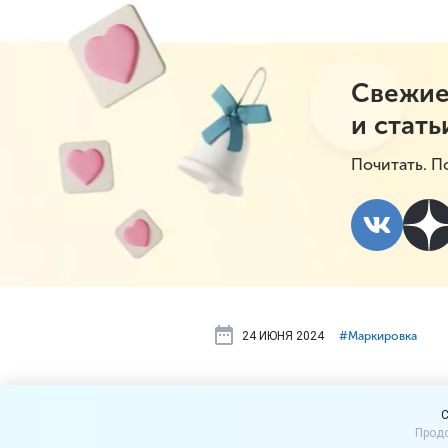
Свежие
и стать
Почитать. П
24 ИЮНЯ 2024
#⁣Маркировка
Маркировка 
C
Продо