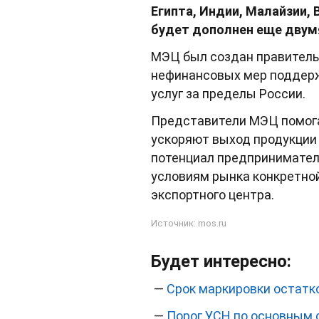
Египта, Индии, Малайзии,
будет дополнен еще двум
МЭЦ был создан правитель
нефинансовых мер поддерж
услуг за пределы России.
Представители МЭЦ помога
ускоряют выход продукции 
потенциал предпринимателя
условиям рынка конкретно
экспортного центра.
Источник:
mos.ru
Будет интересно:
—
Срок маркировки остатк
—
Порог УСН по основным