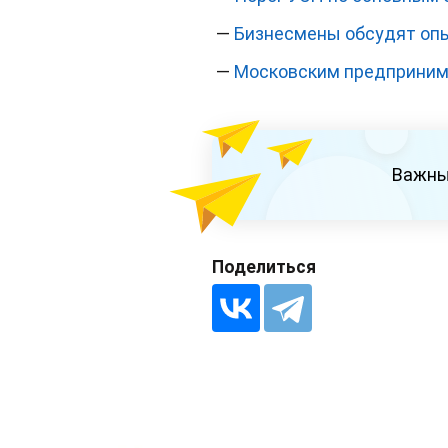
—
Бизнесмены обсудят опы
—
Московским предпринима
Важны
Поделиться