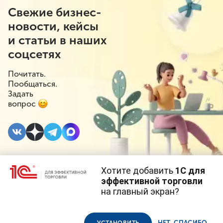
Свежие бизнес-
новости, кейсы
и статьи в наших
соцсетях
Почитать.
Пообщаться.
Задать
вопрос
Хотите добавить
1С для
5 МАЯ 2023
#⁣Маркировка
эффективной торговли
на главный экран?
Совет Федерации
Cайт использует
cookie-файлы
(файлы с данными о прошлых
посещениях сайта).
Продолжая использовать наш сайт, вы даете согласие на
рекомендовал
использование файлов cookie в соответствии с
политикой
НЕТ, СПАСИБО