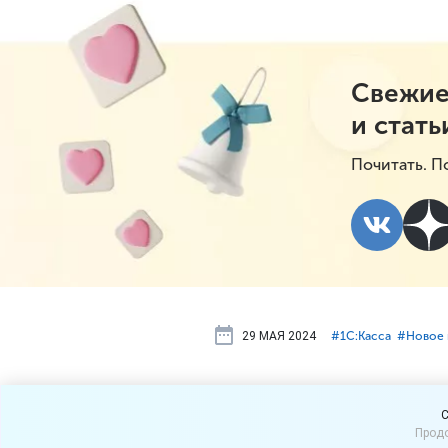
Свежие
и стать
Почитать. П
29 МАЯ 2024
#⁣1С:Касса
#⁣Новое 
Свежий рели
C
Продо