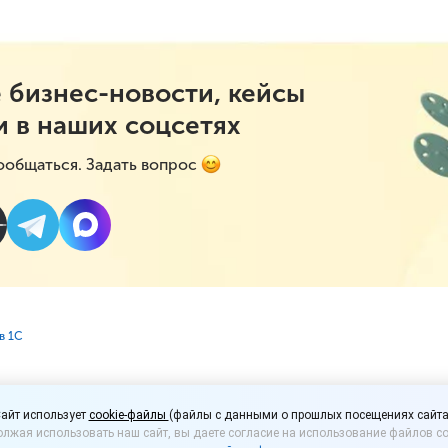
 бизнес-новости, кейсы
и в наших соцсетях
ообщаться. Задать вопрос
в 1С
з «1С:Касса»: группов
айт использует
cookie-файлы
(файлы с данными о прошлых посещениях сайта
лжая использовать наш сайт, вы даете согласие на использование файлов co