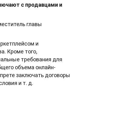
лючают с продавцами и
меститель главы
аркетплейсом и
а. Кроме того,
иальные требования для
бщего объема онлайн-
апрете заключать договоры
овия и т. д.