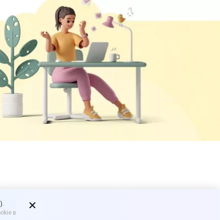
ая печать
).
okie в