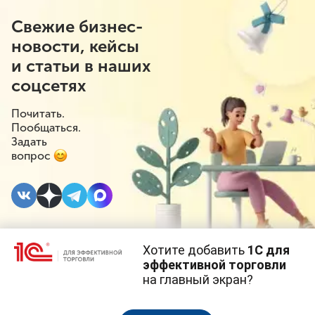
Свежие бизнес-
новости, кейсы
и статьи в наших
соцсетях
Почитать.
Пообщаться.
Задать
вопрос
Хотите добавить
1С для
13 МАЯ 2024
#⁣Поддержка бизнеса
эффективной торговли
на главный экран?
Регионы поддержали
Cайт использует
cookie-файлы
(файлы с данными о прошлых
посещениях сайта).
Продолжая использовать наш сайт, вы даете согласие на