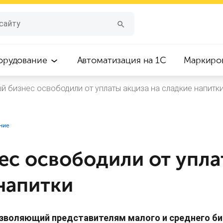
орудование
Автоматизация на 1С
Маркиро
й бизнес освободили от уплаты акциза на сладкие напитк
ние
ес освободили от упла
напитки
озволяющий представителям малого и среднего биз