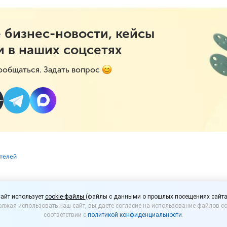
 бизнес-новости, кейсы
и в наших соцсетях
ообщаться. Задать вопрос
ителей
 просрочку оплаты вз
айт использует
cookie-файлы
(файлы с данными о прошлых посещениях сайта
лжая использовать наш сайт, вы даете согласие на использование файлов co
сразу неустойку и про
соответствии с
политикой конфиденциальности
.