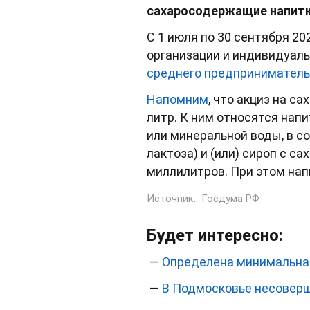
сахаросодержащие напитки
С 1 июля по 30 сентября 2
организации и индивидуал
среднего предпринимател
Напомним
, что акциз на с
литр. К ним относятся нап
или минеральной воды, в со
лактоза) и (или) сироп с с
миллилитров. При этом нап
Источник:
Госдума РФ
Будет интересно:
—
Определена минимальная
—
В Подмосковье несоверш