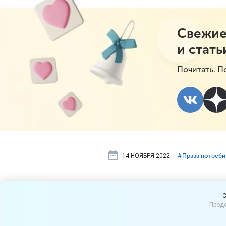
Свежие
и стать
Почитать. П
14 НОЯБРЯ 2022
#⁣Права потреб
Можно ли за
C
Продо
покупателя 