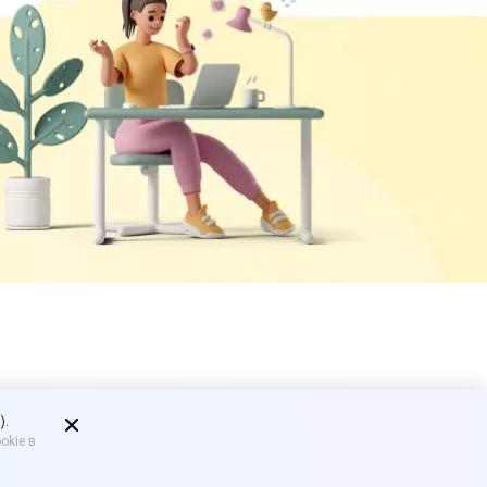
ыскать с
).
okie в
центы по