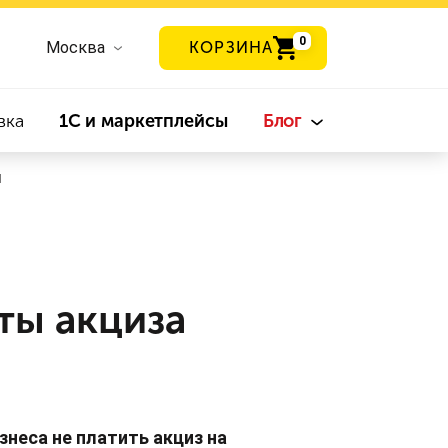
0
Москва
КОРЗИНА
вка
1С и маркетплейсы
Блог
и
ты акциза
неса не платить акциз на