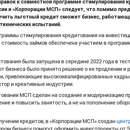
оправок к совместной программе стимулирования 
сии и «Корпорации МСП» следует, что помимо пре
лучить льготный кредит сможет бизнес, работающи
технических испытаний.
ограммы стимулирования кредитования на инвестици
я стоимость займов обеспечена участием в програм
тования была запущена в середине 2022 года в тес
от бизнеса было принято решение о ее продлении и 
ли, привлекающие высококвалифицированные кадры 
ктор и креативные индустрии.
итовании МСП сделан на создание и модернизацию п
ие и повысить занятость, а не на пополнение оборо
лучении кредитов, в «Корпорации МСП» создан
цент
тором бизнесу помогут оформить инвестпроекты от 5