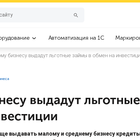
орудование
Автоматизация на 1С
Маркиро
му бизнесу выдадут льготные займы в обмен на инвестиц
знеса
несу выдадут льготные
нвестиции
чаще выдавать малому и среднему бизнесу кредит