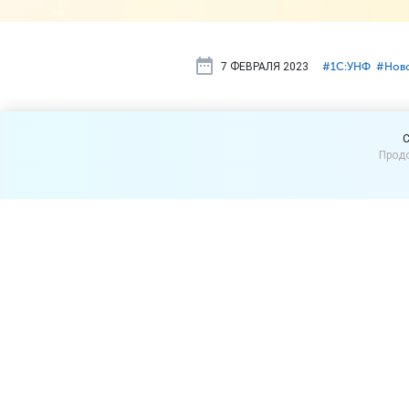
7 ФЕВРАЛЯ 2023
#⁣1С:УНФ
#⁣Нов
Новая верс
C
Продо
группы для
операторов
Вышла новая версия «
1С:У
полезные возможности поя
Система быстрых платеже
Расширился список операт
Инвестбанк», ЮKassa (ООО 