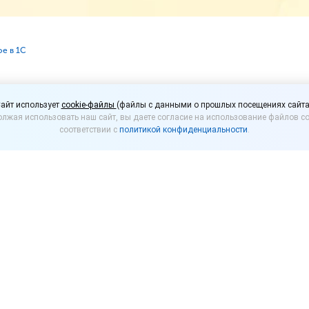
ое в 1С
ия «1С:УНФ»: добавили
айт использует
cookie-файлы
(файлы с данными о прошлых посещениях сайта
лжая использовать наш сайт, вы даете согласие на использование файлов co
 маркировки, расшири
соответствии с
политикой конфиденциальности
.
 для СБП
правление нашей фирмой
», редакция 3.0.2.193. Да
вились в этом релизе.
й
оров для подключения Системы быстрых платежей (С
НКО «ЮМани»). Как подключить и работать с СБП м