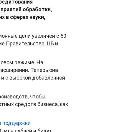
кредитования
дприятий обработки,
х в сферах науки,
онные цели увеличен с 50
ме Правительства, ЦБ и
товом режиме. На
расширении. Теперь она
и с высокой добавленной
роизводств, чтобы
тных средств бизнеса, как
р поддержки
0 млн рублей и будут