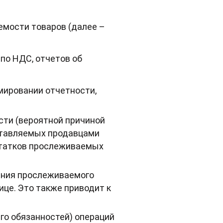
емости товаров (далее –
по НДС, отчетов об
мировании отчетности,
сти (вероятной причиной
ставляемых продавцами
статков прослеживаемых
ения прослеживаемого
ице. Это также приводит к
о обязанностей) операций