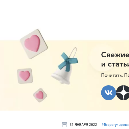
Свежие
и стать
Почитать. П
31 ЯНВАРЯ 2022
#⁣Госрегулирова