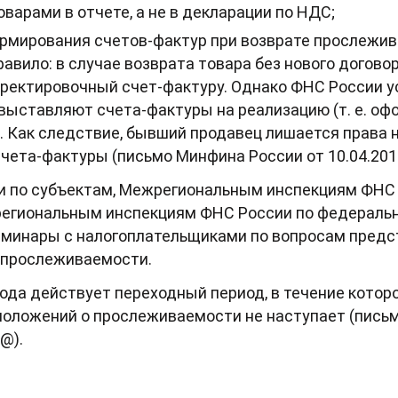
арами в отчете, а не в декларации по НДС;
рмирования счетов-фактур при возврате прослежива
равило: в случае возврата товара без нового догово
ректировочный счет-фактуру. Однако ФНС России ус
 выставляют счета-фактуры на реализацию (т. е. о
. Как следствие, бывший продавец лишается права 
счета-фактуры (письмо Минфина России от 10.04.201
ии по субъектам, Межрегиональным инспекциям ФНС
егиональным инспекциям ФНС России по федеральн
еминары с налогоплательщиками по вопросам предс
 прослеживаемости.
года действует переходный период, в течение котор
положений о прослеживаемости не наступает (пись
@).