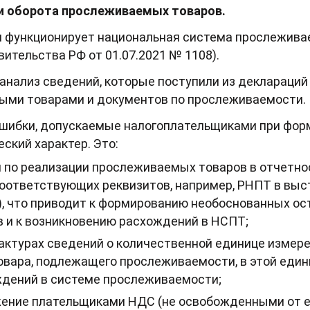
 оборота прослеживаемых товаров.
ии функционирует национальная система прослежива
ительства РФ от 01.07.2021 № 1108).
анализ сведений, которые поступили из деклараций 
ыми товарами и документов по прослеживаемости.
ошибки, допускаемые налогоплательщиками при фор
ский характер. Это:
 по реализации прослеживаемых товаров в отчетно
соответствующих реквизитов, например, РНПТ в вы
), что приводит к формированию необоснованных о
в и к возникновению расхождений в НСПТ;
фактурах сведений о количественной единице измер
овара, подлежащего прослеживаемости, в этой един
дений в системе прослеживаемости;
ение плательщиками НДС (не освобожденными от ег