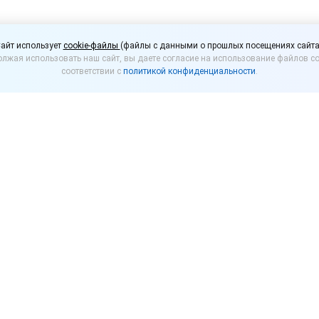
е смогут регистрирова
айт использует
cookie-файлы
(файлы с данными о прошлых посещениях сайта
лжая использовать наш сайт, вы даете согласие на использование файлов co
наки
соответствии с
политикой конфиденциальности
.
жало разработанный Минэкономразвития законоп
амозанятым) регистрировать свои товарные знаки
Госдуму.
чение, которое служит для индивидуализации товаро
ар от других (слоган, логотип и пр.).
ство позволяет регистрировать товарный знак тол
ателям. Если законопроект примут, такое право п
 свои товары, работы, услуги под собственным тов
уравняет права граждан нашей страны и иностранцев
частницей которого является РФ, регистрировать т