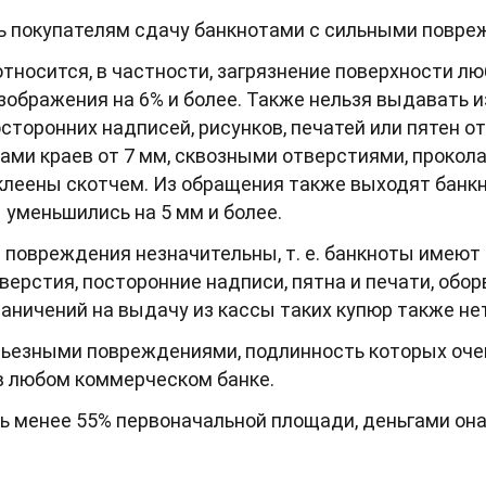
ь покупателям сдачу банкнотами с сильными повре
носится, в частности, загрязнение поверхности лю
зображения на 6% и более. Также нельзя выдавать и
сторонних надписей, рисунков, печатей или пятен о
ми краев от 7 мм, сквозными отверстиями, проколам
склеены скотчем. Из обращения также выходят банк
ы уменьшились на 5 мм и более.
 повреждения незначительны, т. е. банкноты имеют 
ерстия, посторонние надписи, пятна и печати, обор
аничений на выдачу из кассы таких купюр также нет
рьезными повреждениями, подлинность которых оче
в любом коммерческом банке.
ь менее 55% первоначальной площади, деньгами она