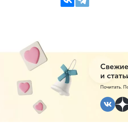
Свежие
и стать
Почитать. П