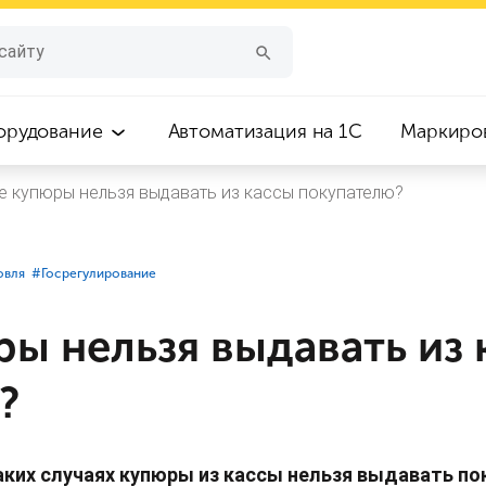
орудование
Автоматизация на 1С
Маркиро
е купюры нельзя выдавать из кассы покупателю?
овля
#⁣Госрегулирование
ы нельзя выдавать из 
?
аких случаях купюры из кассы нельзя выдавать по