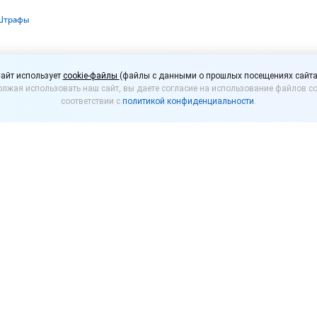
Штрафы
гут ввести штрафы за
айт использует
cookie-файлы
(файлы с данными о прошлых посещениях сайта
лжая использовать наш сайт, вы даете согласие на использование файлов co
м парфюмом
соответствии с
политикой конфиденциальности
.
ен законопроект, предусматривающий введение а
ространение контрафактной парфюмерии.
ают штрафовать за производство, ввоз и реализац
 продукции.
оставить сумму в размере от 10 000 до 100 000 руб
телей – от 50 000 до 300 000 руб., а для юридическ
а, в 2024 году оборот контрафактных духов вырос 