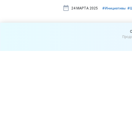
24 МАРТА 2025
#⁣Инициативы
#⁣
В России мо
C
Продо
поддельны
В Госдуму РФ будет внес
ответственности за расп
Авторы документа предлаг
парфюмерно-косметической
Для граждан штраф может с
индивидуальных предпринима
000 000 руб.
По данным Роспотребнадзор