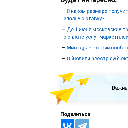
Будет интересно:
—
В каком размере получи
неполную ставку?
—
До 1 июня московские пр
по оплате услуг маркетпле
—
Минздрав России пообе
—
Обновили реестр субъек
Важны
Поделиться