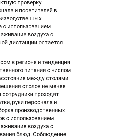
актную проверку
онала и посетителей в
роизводственных
са с использованием
аживание воздуха с
ной дистанции остается
сом в регионе и тенденция
твенного питания с числом
расстояние между столами
мещения столов не менее
ты сотрудники проходят
тки, руки персонала и
борка производственных
сов с использованием
аживание воздуха с
ования блюд. Соблюдение