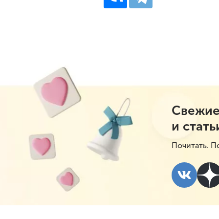
Свежие
и стать
Почитать. П