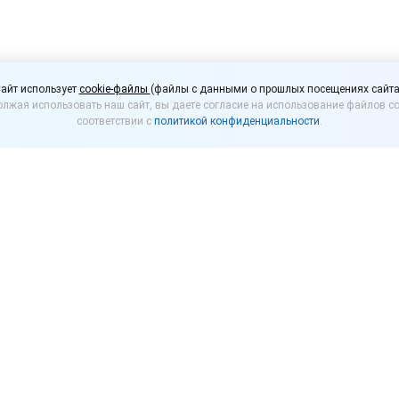
московские производит
айт использует
cookie-файлы
(файлы с данными о прошлых посещениях сайта
лжая использовать наш сайт, вы даете согласие на использование файлов co
услуг могут подать за
соответствии с
политикой конфиденциальности
.
 расходов по оплате у
сов
уют до половины суммы комиссии, которую плат
рвисов доставки еды (Яндекс.Маркет, Беру, Wildber
ием могут ИП и организации, относящиеся к катего
дают свои собственные товары и услуги через марк
варя по 31 декабря 2020 года.