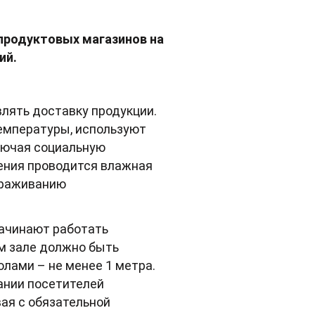
продуктовых магазинов на
ий.
лять доставку продукции.
емпературы, используют
лючая социальную
ения проводится влажная
араживанию
начинают работать
м зале должно быть
олами – не менее 1 метра.
ании посетителей
ая с обязательной