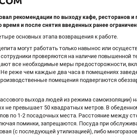
вал рекомендации по выходу кафе, ресторанов и 
время и после снятия введенных ранее ограничен
тыре основных этапа возвращения к работе.
епита могут работать только навынос или осуществ
 сотрудники проверяются на наличие повышенной т
ают все необходимые меры предосторожности, вк
Не реже чем каждые два часа в помещениях завед
а производственные помещения подвергаются обезз
ассового выхода людей из режима самоизоляции) 
ых не превышает 50 квадратных метров. В обеденно
олов по 1-2 посадочных места. Расстояние между ст
лючая поминки, запрещаются. Посуда при обслужив
овая (с последующей утилизацией), либо многоразов