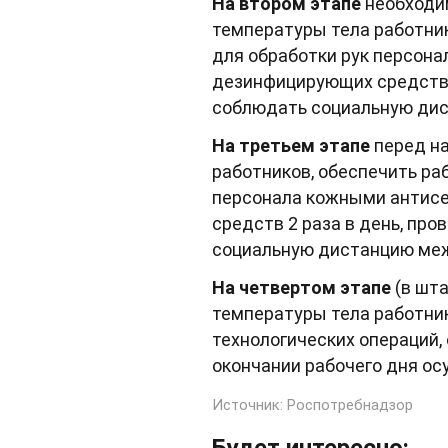
На втором этапе
необходи
температуры тела работник
для обработки рук персон
дезинфицирующих средств к
соблюдать социальную дис
На третьем этапе
перед на
работников, обеспечить раб
персонала кожными антисе
средств 2 раза в день, пр
социальную дистанцию меж
На четвертом этапе
(в шт
температуры тела работник
технологических операций,
окончании рабочего дня о
Источник:
Роспотребнадзор