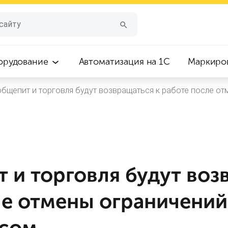
орудование
Автоматизация на 1С
Маркиро
общепит и торговля будут возвращаться к работе после о
 и торговля будут воз
ле отмены ограничений
усом