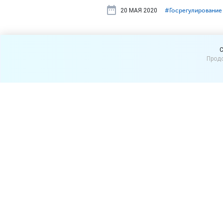
20 МАЯ 2020
#⁣Госрегулирование
До 1 июня 
C
Продо
поставщики 
возмещение
маркетплей
Власти Москвы компенсир
онлайн-маркетплейсов и се
eBay, AIZEL, Авито, OZON).
Воспользоваться предложен
предприятий, которые про
расходы, понесенные с 1 ян