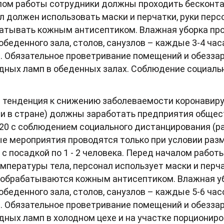
лом работы сотрудники должны проходить бесконт
л должен использовать маски и перчатки, руки перс
батывать кожным антисептиком. Влажная уборка п
обеденного зала, столов, санузлов – каждые 3-4 ча
 Обязательное проветривание помещений и обеззар
дных ламп в обеденных залах. Соблюдение социаль
 тенденция к снижению заболеваемости коронавиру
и в стране) должны заработать предприятия общес
 20 с соблюдением социального дистанцирования (
ые мероприятия проводятся только при условии раз
а с посадкой по 1 - 2 человека. Перед началом рабо
мпературы тела, персонал использует маски и перча
я обрабатываются кожным антисептиком. Влажная у
обеденного зала, столов, санузлов – каждые 5-6 ча
 Обязательное проветривание помещений и обеззар
дных ламп в холодном цехе и на участке порционир