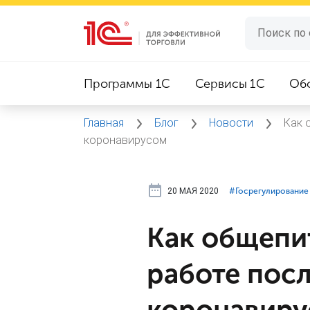
Программы 1C
Сервисы 1C
Об
Главная
Блог
Новости
Как 
коронавирусом
20 МАЯ 2020
#⁣Госрегулирование
Как общепит
работе пос
коронавир