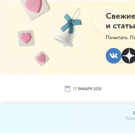
Свежие
и стать
Почитать. П
17 ЯНВАРЯ 2020
Узнайте, бу
C
Продо
На
сайте Генпрокуратуры
о