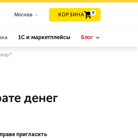
0
Москва
КОРЗИНА
вка
1С и маркетплейсы
Блог
овар?
рате денег
вправе пригласить