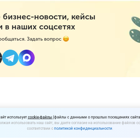
 бизнес-новости, кейсы
и в наших соцсетях
ообщаться. Задать вопрос
дет ли у вас в 2020 год
айт использует
cookie-файлы
(файлы с данными о прошлых посещениях сайта
лжая использовать наш сайт, вы даете согласие на использование файлов co
соответствии с
политикой конфиденциальности
.
публикован ежегодный сводный план проверок на 2