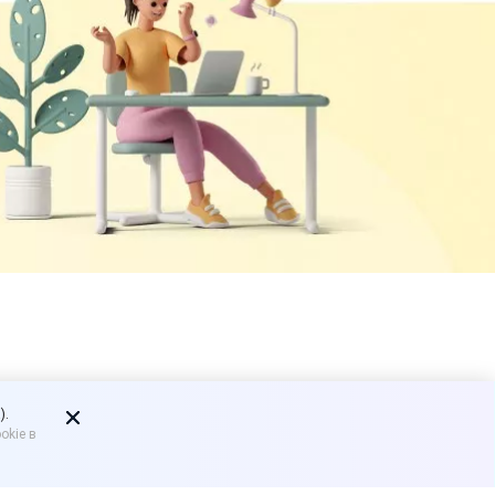
у проверка
).
okie в
020 год. Из него ИП и