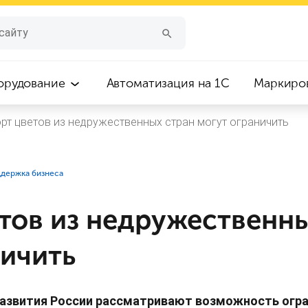
орудование
Автоматизация на 1С
Маркиро
рт цветов из недружественных стран могут ограничить
ддержка бизнеса
тов из недружественны
ничить
азвития России рассматривают возможность огран