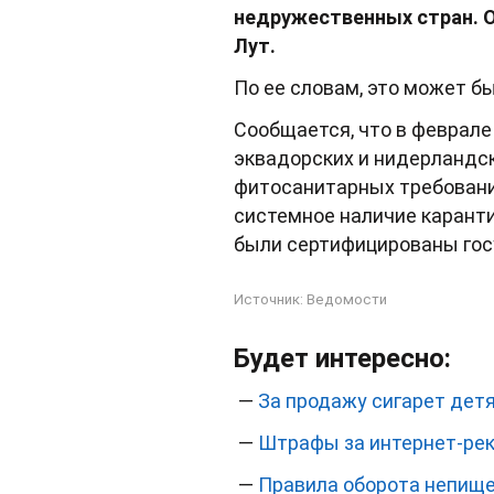
недружественных стран. О
Лут.
По ее словам, это может б
Сообщается, что в феврале
эквадорских и нидерландск
фитосанитарных требований
системное наличие каранти
были сертифицированы гос
Источник:
Ведомости
Будет интересно:
—
За продажу сигарет дет
—
Штрафы за интернет-рек
—
Правила оборота непище