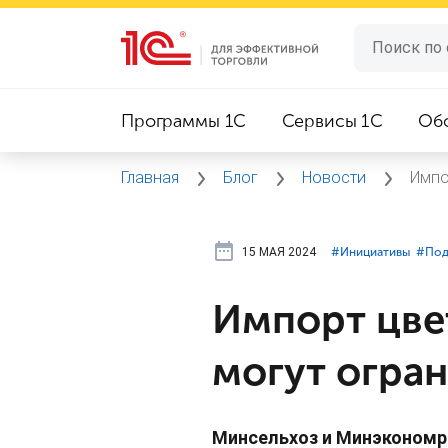
Программы 1C
Сервисы 1C
Об
Главная
Блог
Новости
Импо
15 МАЯ 2024
#⁣Инициативы
#⁣По
Импорт цве
могут огра
Минсельхоз и Минэкономр