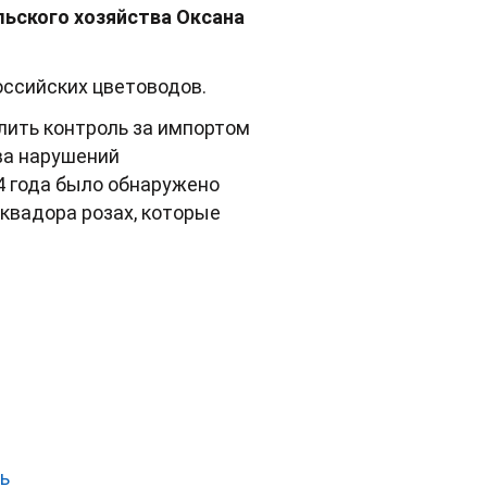
льского хозяйства Оксана
оссийских цветоводов.
лить контроль за импортом
ва нарушений
4 года было обнаружено
квадора розах, которые
ь