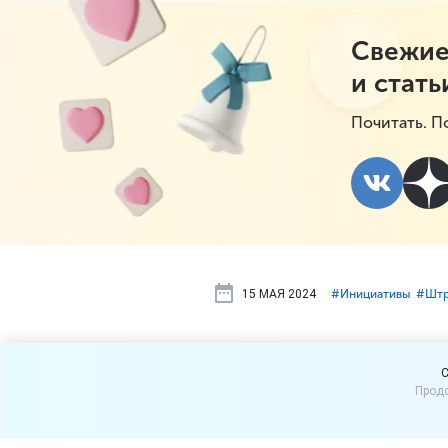
Свежие
и стать
Почитать. П
15 МАЯ 2024
#⁣Инициативы
#⁣Шт
Штрафы за 
C
Продо
не снизят