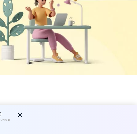
 маркировки
).
okie в