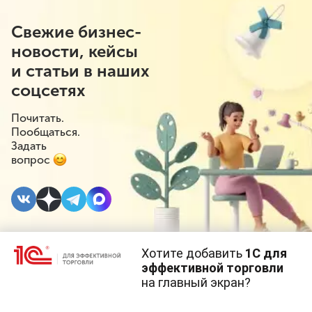
Свежие бизнес-
новости, кейсы
и статьи в наших
соцсетях
Почитать.
Пообщаться.
Задать
вопрос
Хотите добавить
1С для
23 ОКТЯБРЯ 2025
#⁣Инициативы
#⁣Госрегулирование
эффективной торговли
на главный экран?
Напитки с
Cайт использует
cookie-файлы
(файлы с данными о прошлых
посещениях сайта).
Продолжая использовать наш сайт, вы даете согласие на