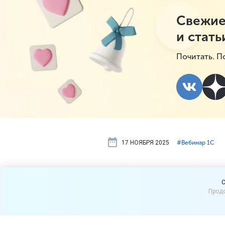
Свежие
и стать
Почитать. П
17 НОЯБРЯ 2025
#⁣Вебинар 1С
Вебинар «Из
C
Продо
что делать 