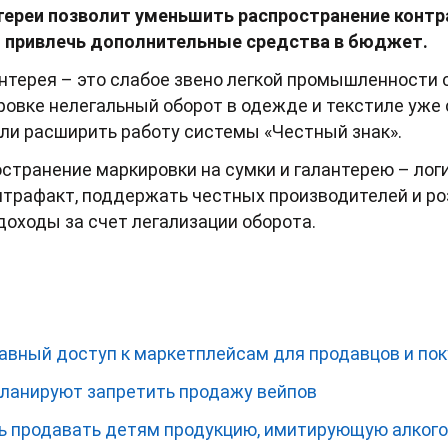
нтереи позволит уменьшить распространение конт
и привлечь дополнительные средства в бюджет.
лантерея – это слабое звено легкой промышленности
овке нелегальный оборот в одежде и текстиле уже с
сли расширить работу системы «Честный знак».
странение маркировки на сумки и галантерею – лог
нтрафакт, поддержать честных производителей и ро
оходы за счет легализации оборота.
авный доступ к маркетплейсам для продавцов и по
планируют запретить продажу вейпов
ть продавать детям продукцию, имитирующую алког