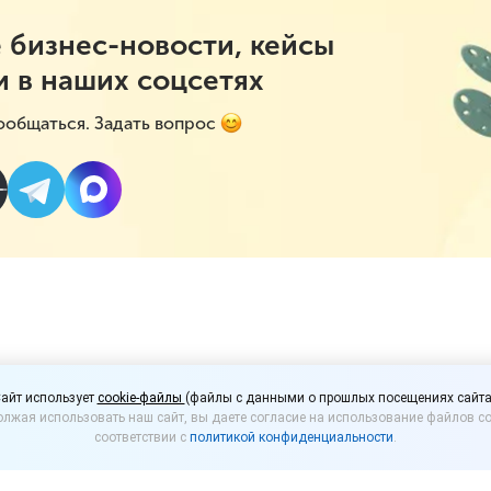
 бизнес-новости, кейсы
и в наших соцсетях
ообщаться. Задать вопрос
менения НДС для ИП в 
айт использует
cookie-файлы
(файлы с данными о прошлых посещениях сайта
лжая использовать наш сайт, вы даете согласие на использование файлов co
тем, кто работает в 1С
соответствии с
политикой конфиденциальности
.