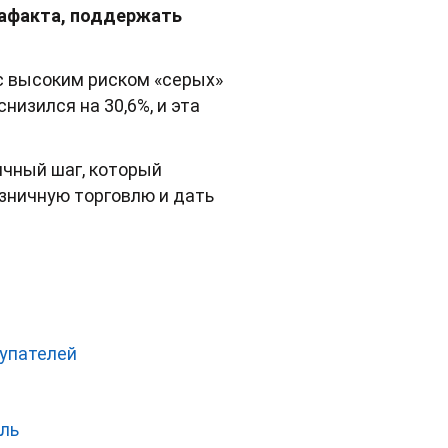
рафакта, поддержать
 с высоким риском «серых»
низился на 30,6%, и эта
ичный шаг, который
зничную торговлю и дать
купателей
оль