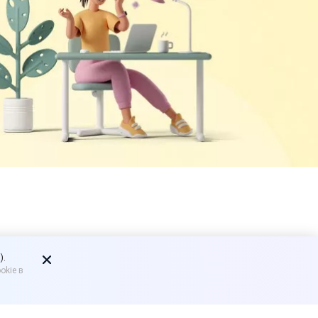
2026 г. -
).
okie в
:УНФ»