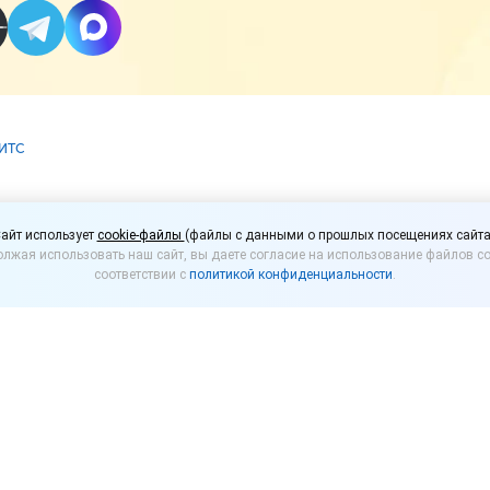
⁣ИТC
е выдавать кассовый ч
айт использует
cookie-файлы
(файлы с данными о прошлых посещениях сайта
лжая использовать наш сайт, вы даете согласие на использование файлов co
ез POS-терминал?
соответствии с
политикой конфиденциальности
.
ике Татарстан разъяснили порядок выдачи кассово
тели, которые осуществляют расчеты за товары (ра
роме установленных законом случаев). По общему п