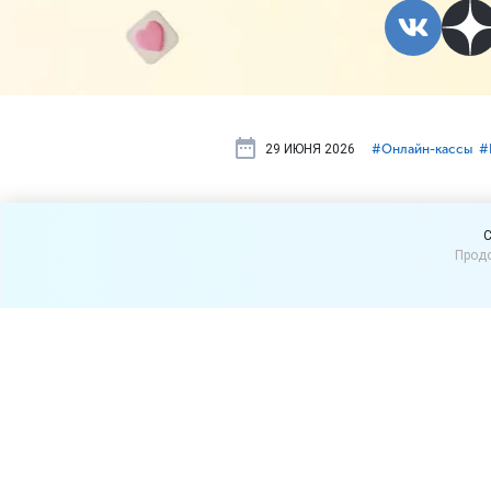
29 ИЮНЯ 2026
#⁣Онлайн-кассы
#
Можно ли н
C
Продо
оплате чер
В УФНС России по Республ
POS-терминал.
Организации и предпринима
применять онлайн-кассу (к