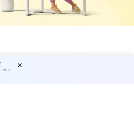
ек при
).
okie в
го чека при оплате через
боты, услуги), должны
равилу при расчете