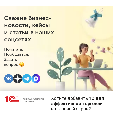
Свежие бизнес-
новости, кейсы
и статьи в наших
соцсетях
Почитать.
Пообщаться.
Задать
вопрос
Хотите добавить
1С для
12 МАРТА 2026
#⁣Госрегулирование
#⁣Розничная торговля
эффективной торговли
на главный экран?
В Вологодской области
Cайт использует
cookie-файлы
(файлы с данными о прошлых