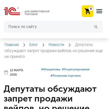
0
Главная
Блог
Новости
Депутаты
обсуждают запрет продажи вейпов, но решение еще
не принято
#⁣Инициативы
#⁣Госрегулирование
12 МАРТА
2026
#⁣Розничная торговля
Депутаты обсуждают
запрет продажи
вейпов, но решение