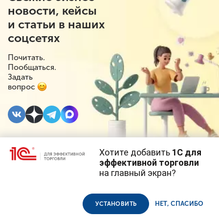
новости, кейсы
и статьи в наших
соцсетях
Почитать.
Пообщаться.
Задать
вопрос
Хотите добавить
1С для
28 НОЯБРЯ 2025
эффективной торговли
на главный экран?
Какие ветеринарные
Cайт использует
cookie-файлы
(файлы с данными о прошлых
посещениях сайта).
Продолжая использовать наш сайт, вы даете согласие на
препараты нужно
использование файлов cookie в соответствии с
политикой
НЕТ, СПАСИБО
УСТАНОВИТЬ
конфиденциальности
.
маркировать с