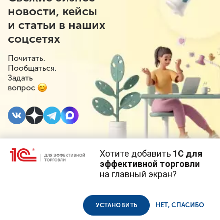
новости, кейсы
и статьи в наших
соцсетях
Почитать.
Пообщаться.
Задать
вопрос
Хотите добавить
1С для
8 ДЕКАБРЯ 2020
#⁣Госрегулирование
эффективной торговли
на главный экран?
Новые правила
Cайт использует
cookie-файлы
(файлы с данными о прошлых
посещениях сайта).
Продолжая использовать наш сайт, вы даете согласие на
предоставления
использование файлов cookie в соответствии с
политикой
НЕТ, СПАСИБО
УСТАНОВИТЬ
конфиденциальности
.