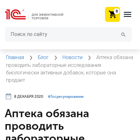
0
Главная
Блог
Новости
Аптека обязана
проводить лабораторные исследования
биологически активных добавок, которые она
продает
8 ДЕКАБРЯ 2020
#⁣Госрегулирование
Аптека обязана
проводить
лабораторные