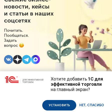
новости, кейсы
и статьи в наших
соцсетях
Почитать.
Пообщаться.
Задать
вопрос
Хотите добавить
1С для
15 СЕНТЯБРЯ 2022
#⁣Госрегулирование
эффективной торговли
на главный экран?
Состав продуктов
Cайт использует
cookie-файлы
(файлы с данными о прошлых
посещениях сайта).
Продолжая использовать наш сайт, вы даете согласие на
питания и их срок
использование файлов cookie в соответствии с
политикой
НЕТ, СПАСИБО
УСТАНОВИТЬ
конфиденциальности
.