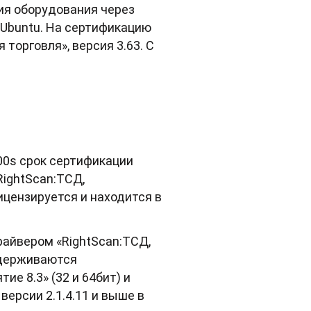
ия оборудования через
x Ubuntu. На сертификацию
торговля», версия 3.63. С
000s срок сертификации
RightScan:ТСД,
цензируется и находится в
с драйвером «RightScan:ТСД,
ддерживаются
е 8.3» (32 и 64бит) и
ерсии 2.1.4.11 и выше в