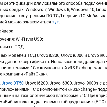
м сертификации для локального способа подключен
ых средах: Windows 7, Windows 8, Windows 10, Linu
ование с внутренним ПО ТСД версии «1С:Мобильная 
цией можно ознакомиться
тут
.
айвера:
чения: Wi-Fi или USB;
анных в ТСД.
х моделей ТСД Urovo i6200, Urovo i6300 и Urovo i9
ия данного сертификата. Использование драйвера «
риложениями 1С с компонентой «RS:Exchange» не ли
е компании «РайтСкан».
,
Urovo DT50
, Urovo i6200, Urovo i6300, Urovo i9000s 
риложениями 1С с компонентой «RS:Exchange» по
нными на технологической платформе «1С:Предприяти
«Библиотека подключаемого оборудования» (БПО), в