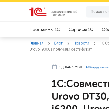
Программы 1C
Сервисы 1C
Об
Главная
Блог
Новости
1С:С
Urovo i9000s получили сертификат
3 ДЕКАБРЯ 2020
#⁣Оборудование
1С:Совмест
Urovo DT30,
i6200, Urov