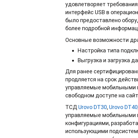
удовлетворяет требования
интерфейс USB в операционн
было предоставлено оборуд
более подробной информа
Основные возможности др
Настройка типа подклю
Выгрузка и загрузка д
Для ранее сертифицированны
продляется на срок действ
управляемые мобильными п
свободном доступе на сайт
ТСД
Urovo DT30
,
Urovo DT40
управляемые мобильными п
конфигурациями, разработа
использующими подсистему 