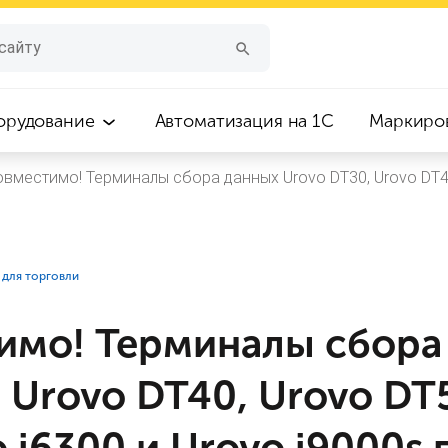
орудование
Автоматизация на 1С
Маркиро
овместимо! Терминалы сбора данных Urovo DT30, Urovo DT40,
 для торговли
имо! Терминалы сбора
 Urovo DT40, Urovo DT
o i6300 и Urovo i9000s