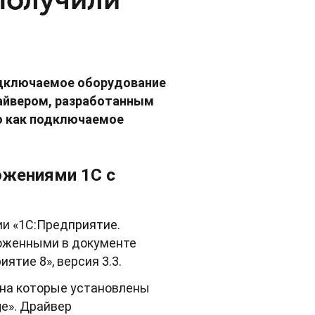
дключаемое оборудование
райвером, разработанным
ю как подключаемое
ожениями 1С с
и «1С:Предприятие.
ложенными в документе
тие 8», версия 3.3.
 на которые установлены
e». Драйвер