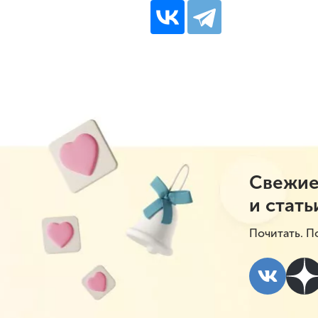
Свежие
и стать
Почитать. П