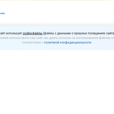
ние
елей продуктов могут 
айт использует
cookie-файлы
(файлы с данными о прошлых посещениях сайта
лжая использовать наш сайт, вы даете согласие на использование файлов co
ть информацию о свой
соответствии с
политикой конфиденциальности
.
 в отраслевые союзы и организации по производст
жил обязать производителей пищевых продуктов о
денную на его упаковке.
лизована, производители продуктов питания, указыв
ГМО», «без консервантов» и т. д.), должны будут по
ваний.