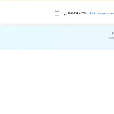
3 ДЕКАБРЯ 2020
#⁣Госрегулирова
Производит
C
Продо
обосновыва
продуктов
Роспотребнадзор направил
письмо, в котором предло
свойствах продукта, приве
Если инициатива будет реа
продуктов (например, «без 
соответствующих исследо