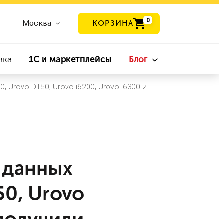
0
Москва
КОРЗИНА
вка
1С и маркетплейсы
Блог
 Urovo DT50, Urovo i6200, Urovo i6300 и
 данных
50, Urovo
 получили