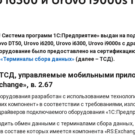
 Система программ 1С:Предприятие»
выдан
на по
ovo DT50, Urovo i6200
, Urovo i6300,
Urovo i9000s с д
борудование было предоставлено на сертификаци
и
«Терминалы сбора данных»
(далее – ТСД).
:ТСД, управляемые мобильными прил
hange», в. 2.67
орудования разработан с использованием технологи
них компонент» в соответствии с требованиями, из
драйверов подключаемого оборудования «1С:Предприя
одить обмен данными с терминалами сбора данных,
в составе которых имеется компонента «RS:Exchang