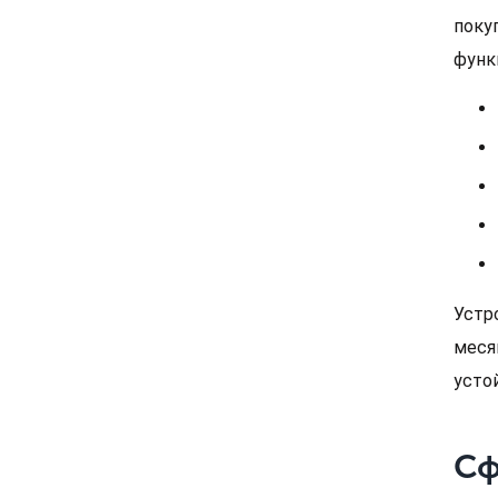
поку
функ
Устр
меся
усто
Сф