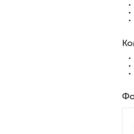
Ко
Фо