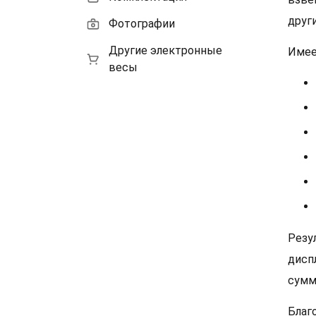
друг
Фотографии
Другие электронные
Имее
весы
Резу
дисп
сумм
Благ