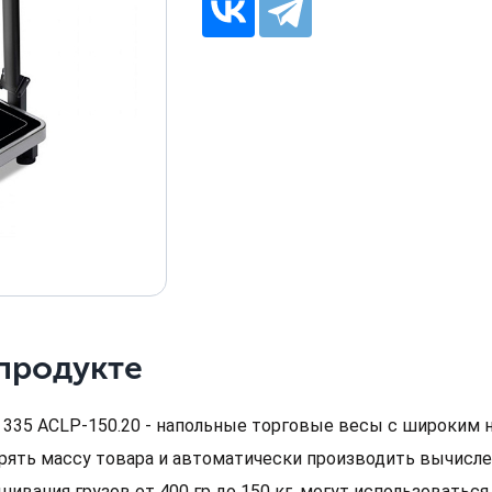
продукте
 335 ACLP-150.20 - напольные торговые весы с широким 
рять массу товара и автоматически производить вычисле
ивания грузов от 400 гр до 150 кг, могут использоваться 