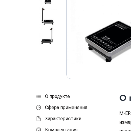
О 
О продукте
Сфера применения
M-ER
Характеристики
изме
Комплектация
взвеш