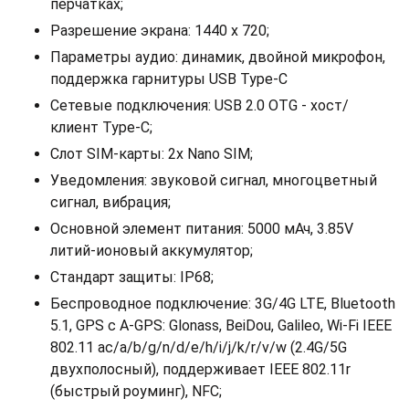
перчатках;
Разрешение экрана: 1440 x 720;
Параметры аудио: динамик, двойной микрофон,
поддержка гарнитуры USB Type-C
Сетевые подключения: USB 2.0 OTG - хост/
клиент Type-C;
Слот SIM-карты: 2x Nano SIM;
Уведомления: звуковой сигнал, многоцветный
сигнал, вибрация;
Основной элемент питания: 5000 мАч, 3.85V
литий-ионовый аккумулятор;
Стандарт защиты: IP68;
Беспроводное подключение: 3G/4G LTE, Bluetooth
5.1, GPS c A-GPS: Glonass, BeiDou, Galileo, Wi-Fi IEEE
802.11 ac/a/b/g/n/d/e/h/i/j/k/r/v/w (2.4G/5G
двуxполосный), поддерживает IEEE 802.11r
(быстрый роуминг), NFC;