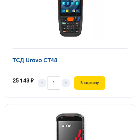
ТСД Urovo CT48
25 143
₽
–
+
В корзину