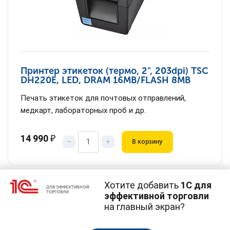
Принтер этикеток (термо, 2", 203dpi) TSC
DH220E, LED, DRAM 16MB/FLASH 8MB
Печать этикеток для почтовых отправлений,
медкарт, лабораторных проб и др.
14 990
₽
–
+
В корзину
Хотите добавить
1С для
эффективной торговли
на главный экран?
Cайт использует
cookie-файлы
(файлы с данными о прошлых
посещениях сайта).
Продолжая использовать наш сайт, вы даете согласие на