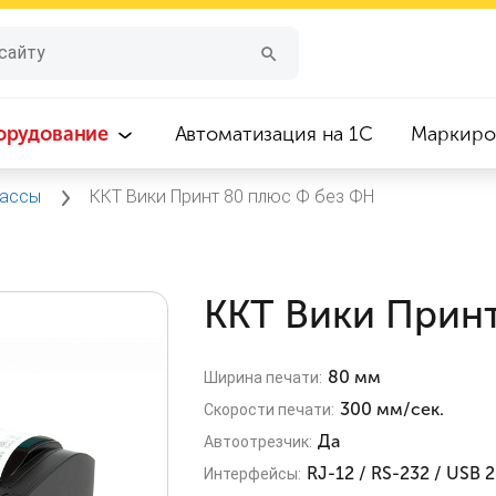
орудование
Автоматизация на 1С
Маркиро
кассы
ККТ Вики Принт 80 плюс Ф без ФН
ККТ Вики Прин
80 мм
Ширина печати:
300 мм/сек.
Скорости печати:
Да
Автоотрезчик:
RJ-12 / RS-232 / USB 2
Интерфейсы: