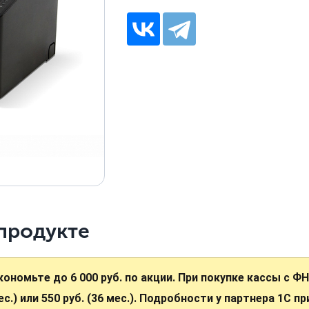
продукте
кономьте до 6 000 руб. по акции. При покупке кассы с Ф
ес.) или 550 руб. (36 мес.). Подробности у партнера 1С п