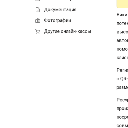
Документация
Вики
Фотографии
поте
Другие онлайн-кассы
высо
авто
помо
клие
Реги
с QR
разм
Ресу
прои
поср
совм