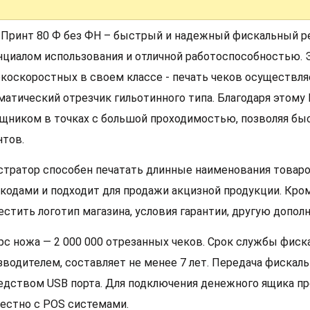
 Принт 80 Ф без ФН – быстрый и надежный фискальный 
нциалом использования и отличной работоспособностью. Э
коскоростных в своем классе - печать чеков осуществля
матический отрезчик гильотинного типа. Благодаря этому
щником в точках с большой проходимостью, позволяя бы
нтов.
стратор способен печатать длинные наименования товаро
-кодами и подходит для продажи акцизной продукции. Кро
естить логотип магазина, условия гарантии, другую допо
рс ножа — 2 000 000 отрезанных чеков. Срок службы фиск
зводителем, составляет не менее 7 лет. Передача фиска
едством USB порта. Для подключения денежного ящика пр
естно с POS системами.