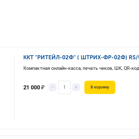
ККТ "РИТЕЙЛ-02Ф" ( ШТРИХ-ФР-02Ф) RS/U
Компактная онлайн-касса; печать чеков, ШК, QR-ко
21 000
₽
–
+
В корзину