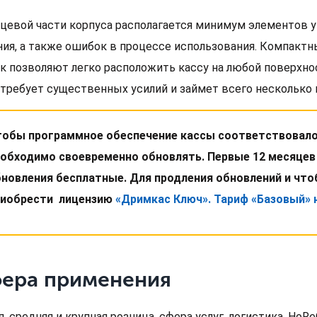
ицевой части корпуса располагается минимум элементов у
ния, а также ошибок в процессе использования. Компакт
к позволяют легко расположить кассу на любой поверхнос
отребует существенных усилий и займет всего несколько 
обы программное обеспечение кассы соответствовало
обходимо своевременно обновлять. Первые 12 месяцев
новления бесплатные. Для продления обновлений и чт
риобрести лицензию
«Дримкас Ключ». Тариф «Базовый» 
ера применения
, средняя и крупная розница, сфера услуг, логистика, HoRe