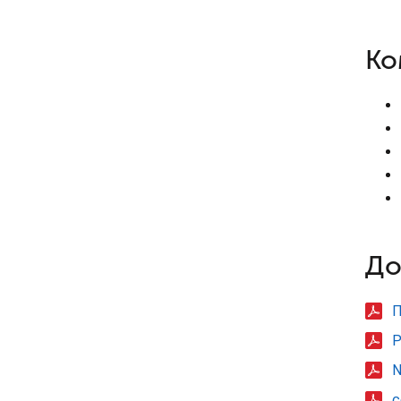
Ко
До
П
Р
N
с