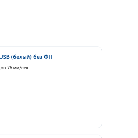
SB (белый) без ФН
дов 75 мм/сек