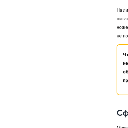
На л
пита
ноже
не п
Чт
не
об
п
Сф
Малая