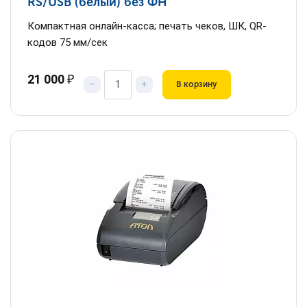
RS/USB (белый) без ФН
Компактная онлайн-касса; печать чеков, ШК, QR-
кодов 75 мм/сек
21 000
₽
–
+
В корзину