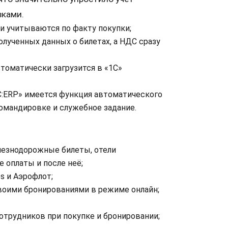
вками.
и учитываются по факту покупки;
лученных данных о билетах, а НДС сразу
томатически загрузится в «1С»
1С:ERP» имеется функция автоматического
омандировке и служебное задание.
лезнодорожные билеты, отели
 оплаты и после неё;
s и Аэрофлот;
воими бронированиями в режиме онлайн;
отрудников при покупке и бронировании;