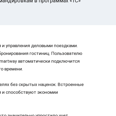
мандировкам в программах «1С»
 и управления деловыми поездками.
 бронирования гостиниц. Пользователю
 Smartway автоматически подключится
го времени.
елях без скрытых наценок. Встроенные
и и способствуют экономии
 что значительно упростило учет