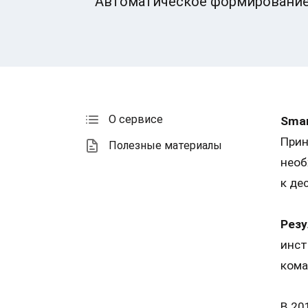
Автоматическое формирование 
О сервисе
Sma
Прин
Полезные материалы
необ
к де
Резу
инст
кома
В 20