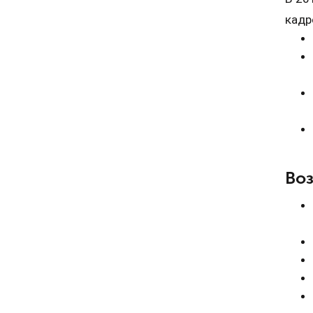
кадр
Во