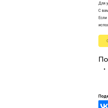
Для 
С ва
Если
испо
По
Под