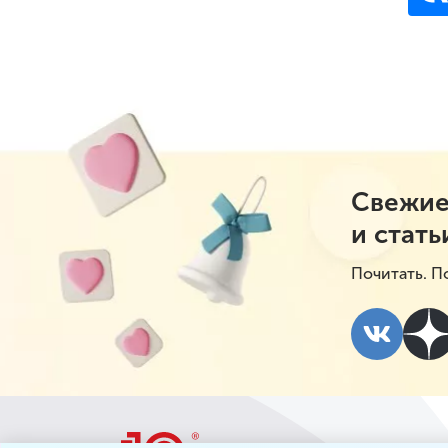
Свежие
и стать
Почитать. П