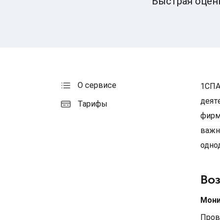
Быстрая оцен
О сервисе
1СПА
деят
Тарифы
фирм
важн
одно
Во
Мони
Пров