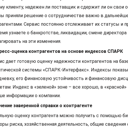
му клиенту, надежен ли поставщик и сдержит ли он свои о
мы приняли решение о сотрудничестве важно в дальнейш
рагентами. Сервис постоянно отслеживает их статусы и 
емя узнаете о банкротстве, ликвидации, смене директора
агировать на эти изменения.
ресс-оценка контрагентов на основе индексов СПАРК
ис дает готовую оценку надежности контрагентов на баз
итической системы «СПАРК-Интерфакс». Индексы показыв
дневку, его финансовую устойчивость и финансовую дисцип
четам. Индекс в «зеленой» зоне – все хорошо, в «красной
ше информации о компании.
чение заверенной справки о контрагенте
льную оценку контрагента можно получить с помощью биз
оры риска, хозяйственная деятельность, общие сведения 