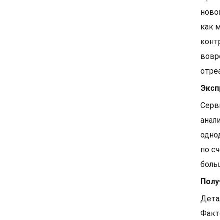
ново
как 
конт
вовр
отре
Эксп
Серв
анал
одно
по с
боль
Полу
Дета
Факт