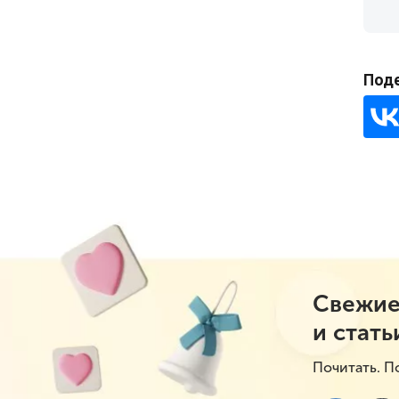
Под
Свежие
и стать
Почитать. П