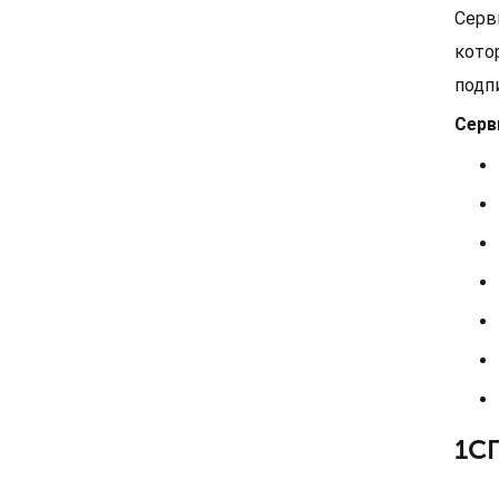
Серв
кото
подп
Серв
1СП