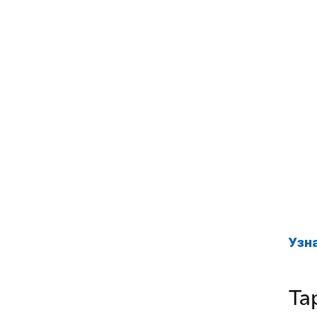
Узн
Та