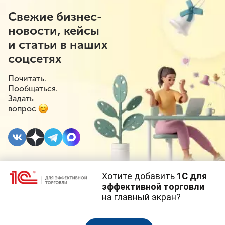
Свежие бизнес-
новости, кейсы
и статьи в наших
соцсетях
Почитать.
Пообщаться.
Задать
вопрос
Хотите добавить
1С для
22 НОЯБРЯ 2021
#⁣Госрегулирование
эффективной торговли
на главный экран?
Условия получения
Cайт использует
cookie-файлы
(файлы с данными о прошлых
посещениях сайта).
Продолжая использовать наш сайт, вы даете согласие на