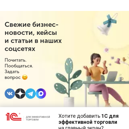
Свежие бизнес-
новости, кейсы
и статьи в наших
соцсетях
Почитать.
Пообщаться.
Задать
вопрос
Хотите добавить
1С для
31 МАЯ 2024
#⁣Инициативы
#⁣Розничная торговля
эффективной торговли
на главный экран?
Cайт использует
cookie-файлы
(файлы с данными о прошлых