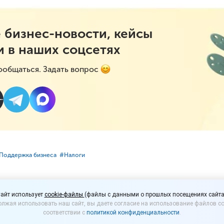
 бизнес-новости, кейсы
и в наших соцсетях
ообщаться. Задать вопрос
⁣Поддержка бизнеса
#⁣Налоги
-предпринимателей п
айт использует
cookie-файлы
(файлы с данными о прошлых посещениях сайта
лжая использовать наш сайт, вы даете согласие на использование файлов co
говые льготы
соответствии с
политикой конфиденциальности
.