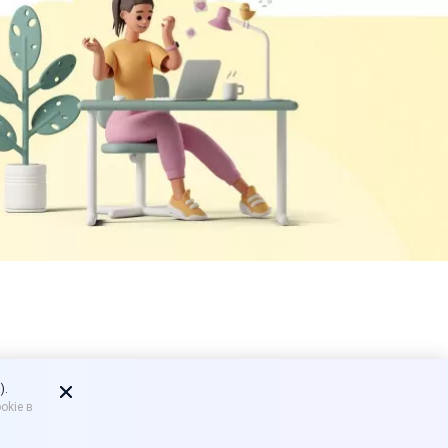
редложено
).
okie в