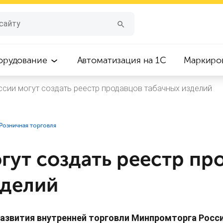
орудование
Автоматизация на 1С
Маркиро
ссии могут создать реестр продавцов табачных изделий
⁣Розничная торговля
гут создать реестр пр
зделий
азвития внутренней торговли Минпромторга Росси