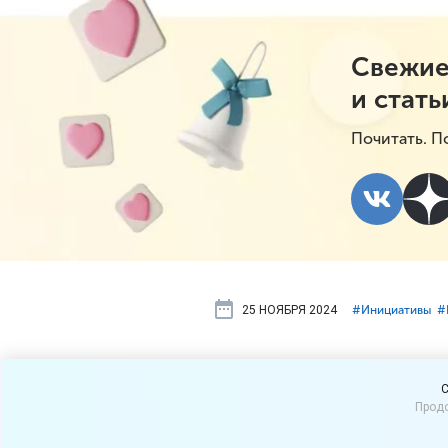
Свежие
и стать
Почитать. П
25 НОЯБРЯ 2024
#⁣Инициативы
#
Для женщин
C
Продо
ввести нало