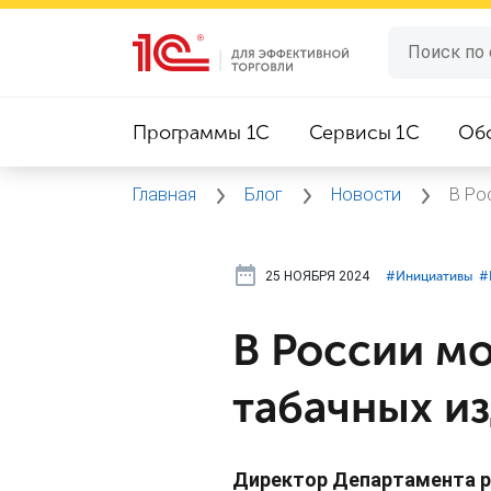
Программы 1C
Сервисы 1C
Об
Главная
Блог
Новости
В Ро
25 НОЯБРЯ 2024
#⁣Инициативы
#
В России мо
табачных и
Директор Департамента р