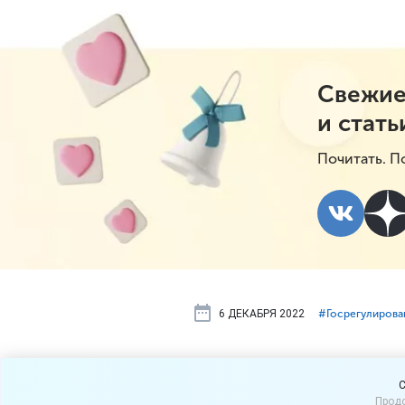
Свежие
и стать
Почитать. П
6 ДЕКАБРЯ 2022
#⁣Госрегулирова
Эксперимен
C
Продо