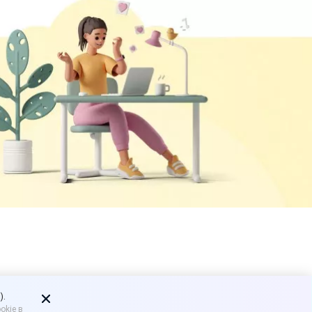
 продлен
).
okie в