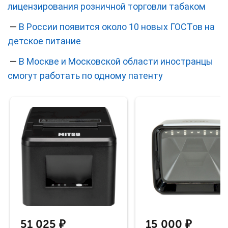
лицензирования розничной торговли табаком
—
В России появится около 10 новых ГОСТов на
детское питание
—
В Москве и Московской области иностранцы
смогут работать по одному патенту
51 025 ₽
15 000 ₽