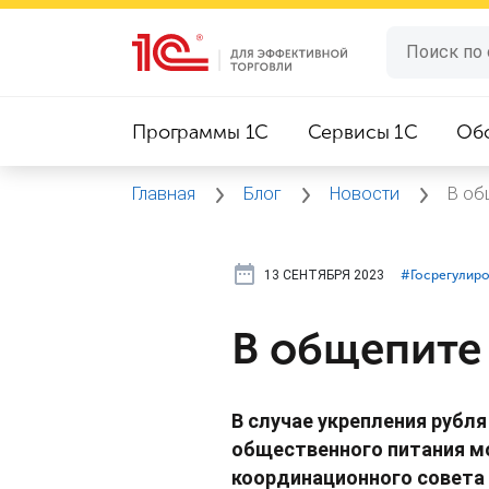
Программы 1C
Сервисы 1C
Об
Главная
Блог
Новости
В об
13 СЕНТЯБРЯ 2023
#⁣Госрегулир
В общепите
В случае укрепления рубл
общественного питания м
координационного совета