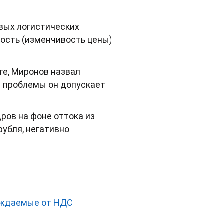
овых логистических
ность (изменчивость цены)
те, Миронов назвал
ой проблемы он допускает
ров на фоне оттока из
рубля, негативно
ождаемые от НДС