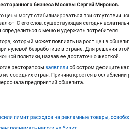
ресторанного бизнеса Москвы Сергей Миронов.
то цены могут стабилизироваться при отсутствии н
 валют. С его слов, существующая сегодня волатиль
 определиться с меню и удержать потребителя.
ктора, который может повлиять на рост цен в общепи
 при нулевой безработице в стране. Для решения эт
онной политики, назвав ее достаточно жесткой.
ногие рестораторы
заявляли
об остром дефиците кад
 из соседних стран. Причина кроется в ослаблении 
персонала предприятий общепита.
сили лимит расходов на рекламные товары, освоб
ен: поднимать налоги не будут