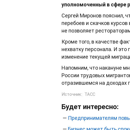
уполномоченный в сфере 
Сергей Миронов пояснил, ч
перебоев и скачков курсов
не позволяет рестораторам
Кроме того, в качестве фа
нехватку персонала. И это
изменение текущей миграци
Напомним, что накануне м
России трудовых мигрантов
отразившемся на доходах 
Источник:
ТАСС
Будет интересно:
—
Предпринимателям повы
—
Бизнес может быть споко