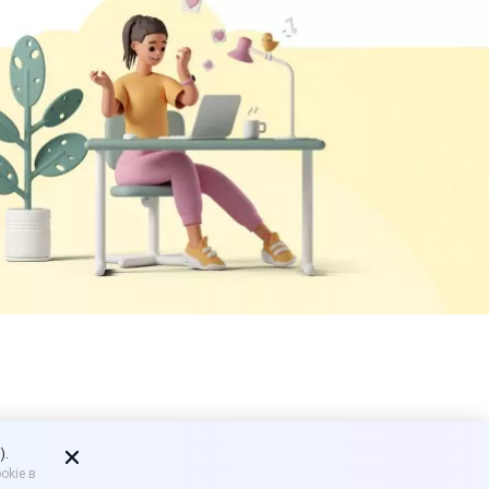
имать
).
okie в