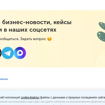
 бизнес-новости, кейсы
и в наших соцсетях
ообщаться. Задать вопрос
ование
ет быть спокоен: подн
айт использует
cookie-файлы
(файлы с данными о прошлых посещениях сайта
лжая использовать наш сайт, вы даете согласие на использование файлов co