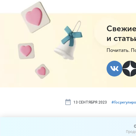
Свежие
и стать
Почитать. П
13 СЕНТЯБРЯ 2023
#⁣Госрегулир
Бизнес мож
C
Продо