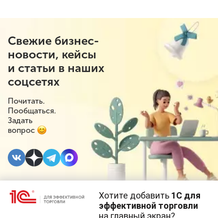
Свежие бизнес-
новости, кейсы
и статьи в наших
соцсетях
Почитать.
Пообщаться.
Задать
вопрос
Хотите добавить
1С для
#⁣Судебная практика
#⁣Розничная торговля
16 АВГУСТА
эффективной торговли
2024
#⁣Проверки
на главный экран?
Cайт использует
cookie-файлы
(файлы с данными о прошлых