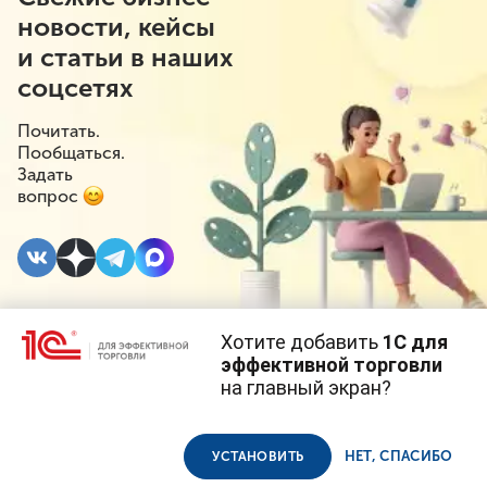
новости, кейсы
и статьи в наших
соцсетях
Почитать.
Пообщаться.
Задать
вопрос
Хотите добавить
1С для
28 АПРЕЛЯ 2023
#⁣Новое в 1С
#⁣1С:РМК
эффективной торговли
на главный экран?
Свежая версия
Cайт использует
cookie-файлы
(файлы с данными о прошлых
посещениях сайта).
Продолжая использовать наш сайт, вы даете согласие на
«1С:РМК»: расчет
использование файлов cookie в соответствии с
политикой
НЕТ, СПАСИБО
УСТАНОВИТЬ
конфиденциальности
.