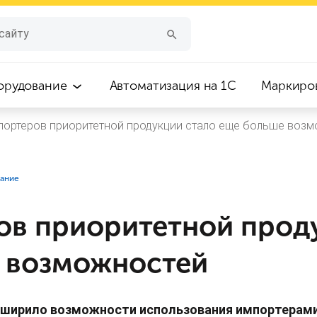
орудование
Автоматизация на 1С
Маркиро
портеров приоритетной продукции стало еще больше воз
вание
ов приоритетной прод
 возможностей
сширило возможности использования импортерами