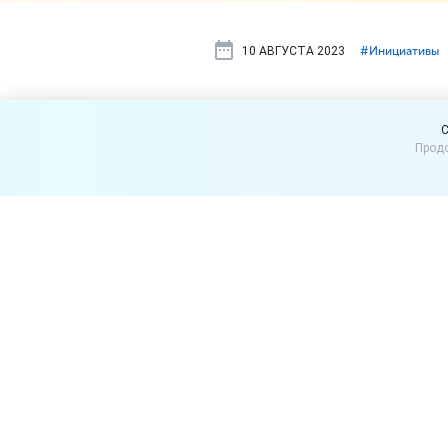
10 АВГУСТА 2023
#⁣Инициативы
В России хо
C
Продо
количество 
В России могут внести из
объема товара в упаковке
прокуратура России.
Для производителей продук
Минпромторге России подт
представителями бизнеса.
упаковки только целые значе
По данным Института разв