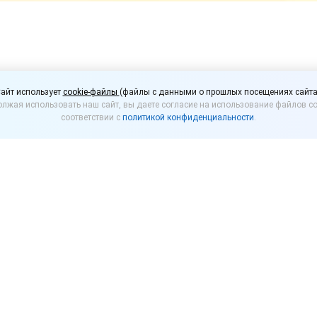
тят запретить уменьша
айт использует
cookie-файлы
(файлы с данными о прошлых посещениях сайта
лжая использовать наш сайт, вы даете согласие на использование файлов co
продуктов в упаковке
соответствии с
политикой конфиденциальности
.
менения в ГОСТы на пищевые продукты, чтобы ис
 без изменения его цены. Инициатором нововведен
тов питания могут установить единые правила, при
вердили, что прорабатывают изменения совместно 
 Обновленный ГОСТ может обязать производителей 
ния (например, 1 л или 1 кг).
ития предпринимательства и экономики (ИРПЭ), про