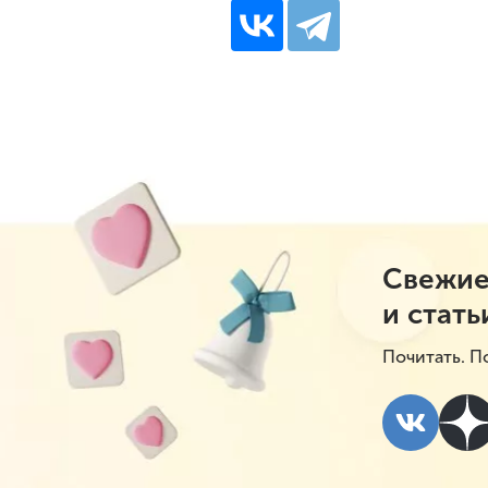
Свежие
и стать
Почитать. П