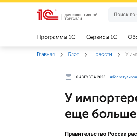
Программы 1C
Сервисы 1C
Об
Главная
Блог
Новости
У им
10 АВГУСТА 2023
#⁣Госрегулиро
У импортер
еще больше
Правительство России ра